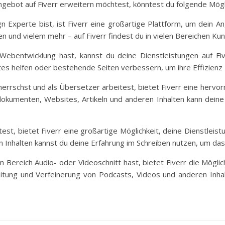
ngebot auf Fiverr erweitern möchtest, könntest du folgende Mögli
n Experte bist, ist Fiverr eine großartige Plattform, um dein 
en und vielem mehr – auf Fiverr findest du in vielen Bereichen Ku
ebentwicklung hast, kannst du deine Dienstleistungen auf Fiv
 helfen oder bestehende Seiten verbessern, um ihre Effizienz z
rschst und als Übersetzer arbeitest, bietet Fiverr eine hervor
kumenten, Websites, Artikeln und anderen Inhalten kann deine S
st, bietet Fiverr eine großartige Möglichkeit, deine Dienstleis
 Inhalten kannst du deine Erfahrung im Schreiben nutzen, um das
 Bereich Audio- oder Videoschnitt hast, bietet Fiverr die Mögli
itung und Verfeinerung von Podcasts, Videos und anderen Inhal