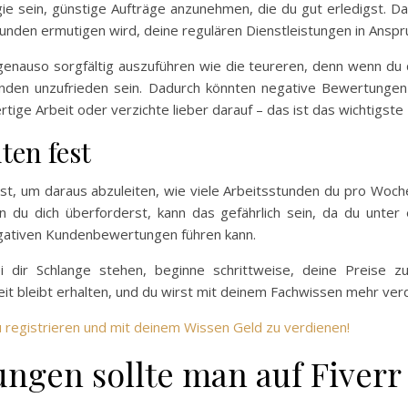
egie sein, günstige Aufträge anzunehmen, die du gut erledigst. 
unden ermutigen wird, deine regulären Dienstleistungen in Ansp
genauso sorgfältig auszuführen wie die teureren, denn wenn du d
Kunden unzufrieden sein. Dadurch könnten negative Bewertungen
tige Arbeit oder verzichte lieber darauf – das ist das wichtigste P
ten fest
nst, um daraus abzuleiten, wie viele Arbeitsstunden du pro Woch
n du dich überforderst, kann das gefährlich sein, da du unt
egativen Kundenbewertungen führen kann.
dir Schlange stehen, beginne schrittweise, deine Preise z
eit bleibt erhalten, und du wirst mit deinem Fachwissen mehr ver
zu registrieren und mit deinem Wissen Geld zu verdienen!
ungen sollte man auf Fiverr