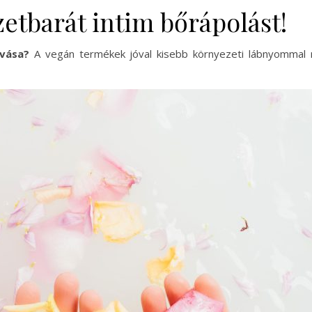
zetbarát intim bőrápolást!
vása?
A vegán termékek jóval kisebb környezeti lábnyommal 