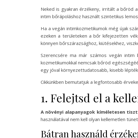
Neked is gyakran érzékeny, irritált a bőröd 
intim bőrápoláshoz használt szintetikus lem
Ha a vegán intimkozmetikumok még újak számo
ezeken a területeken a bőr kifejezetten véko
könnyen bőrszárazsághoz, kiütésekhez, viszk
Szerencsére ma már számos vegán intim bő
kozmetikumokkal nemcsak bőröd egészségéért 
egy jóval környezettudatosabb, kisebb lépté
Cikkünkben bemutatjuk a legfontosabb érveket
1. Felejtsd el a kel
A növényi alapanyagok kíméletesen tisz
használatával nem kell olyan kellemetlen tünet
Bátran használd érzéken