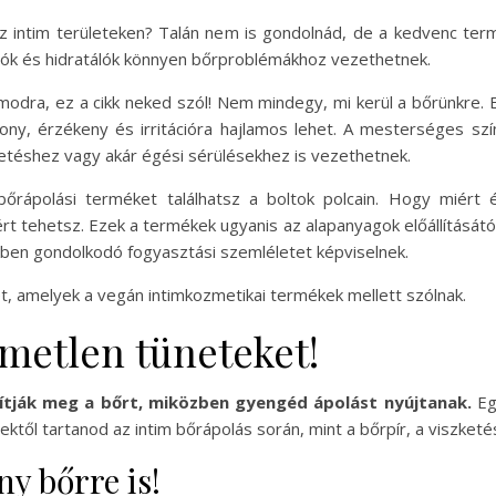
az intim területeken? Talán nem is gondolnád, de a kedvenc ter
osók és hidratálók könnyen bőrproblémákhoz vezethetnek.
dra, ez a cikk neked szól! Nem mindegy, mi kerül a bőrünkre. Ez
ny, érzékeny és irritációra hajlamos lehet. A mesterséges szín
etéshez vagy akár égési sérülésekhez is vezethetnek.
rápolási terméket találhatsz a boltok polcain. Hogy miért
tehetsz. Ezek a termékek ugyanis az alapanyagok előállításától 
kben gondolkodó fogyasztási szemléletet képviselnek.
, amelyek a vegán intimkozmetikai termékek mellett szólnak.
lemetlen tüneteket!
títják meg a bőrt, miközben gyengéd ápolást nyújtanak.
Eg
ektől tartanod az intim bőrápolás során, mint a bőrpír, a viszketé
y bőrre is!