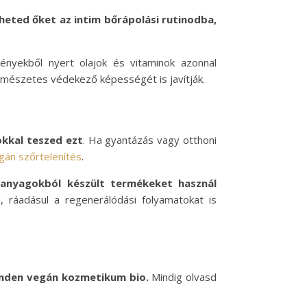
heted őket az intim bőrápolási rutinodba,
ényekből nyert olajok és vitaminok azonnal
ermészetes védekező képességét is javítják.
okkal teszed ezt
. Ha gyantázás vagy otthoni
gán szőrtelenítés
.
apanyagokból készült termékeket használ
d, ráadásul a regenerálódási folyamatokat is
minden vegán kozmetikum bio.
Mindig olvasd