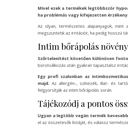
Mivel ezek a termékek legtöbbször hypoal
ha problémás vagy kifejezetten érzékeny
Az olyan, természetes alapanyagok, mint a
megszüntetik az irritációt, ha pedig hosszú 
Intim bőrápolás növény
Szőrtelenítést követően különösen fonto
borotválkozás után gyakran tapasztalsz irritá
Egy profi szalonban az intimkozmetikus
majd.
Az allergén-, színezék, illat- és tar
felgyorsítják az intim bőrápolás során.
Tájékozódj a pontos öss
Ugyan a legtöbb vegán termék kevesebb i
el az összetevők listáját, és válassz termész