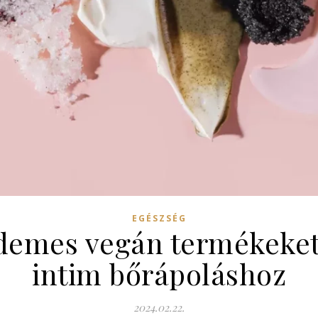
EGÉSZSÉG
rdemes vegán termékeke
intim bőrápoláshoz
2024.02.22.