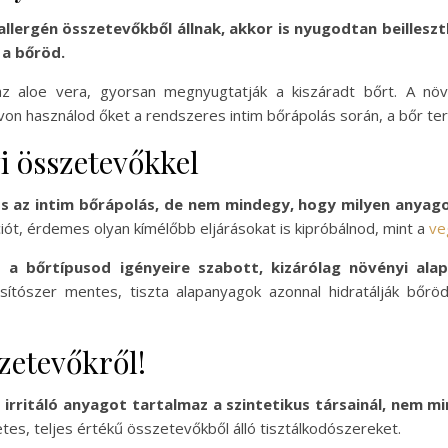
lergén összetevőkből állnak, akkor is nyugodtan beilleszt
 a bőröd.
z aloe vera, gyorsan megnyugtatják a kiszáradt bőrt. A növ
távon használod őket a rendszeres intim bőrápolás során, a bőr t
i összetevőkkel
s az intim bőrápolás, de nem mindegy, hogy milyen anyag
ciót, érdemes olyan kímélőbb eljárásokat is kipróbálnod, mint a
ve
 a bőrtípusod igényeire szabott, kizárólag növényi al
tósítószer mentes, tiszta alapanyagok azonnal hidratálják bőrö
zetevőkről!
rritáló anyagot tartalmaz a szintetikus társainál, nem 
etes, teljes értékű összetevőkből álló tisztálkodószereket.