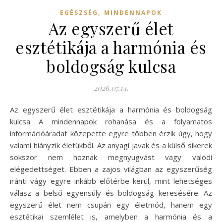
,
EGÉSZSÉG
MINDENNAPOK
Az egyszerű élet
esztétikája a harmónia és
boldogság kulcsa
2026.07.14.
Az egyszerű élet esztétikája a harmónia és boldogság
kulcsa A mindennapok rohanása és a folyamatos
információáradat közepette egyre többen érzik úgy, hogy
valami hiányzik életükből. Az anyagi javak és a külső sikerek
sokszor nem hoznak megnyugvást vagy valódi
elégedettséget. Ebben a zajos világban az egyszerűség
iránti vágy egyre inkább előtérbe kerül, mint lehetséges
válasz a belső egyensúly és boldogság keresésére. Az
egyszerű élet nem csupán egy életmód, hanem egy
esztétikai szemlélet is, amelyben a harmónia és a