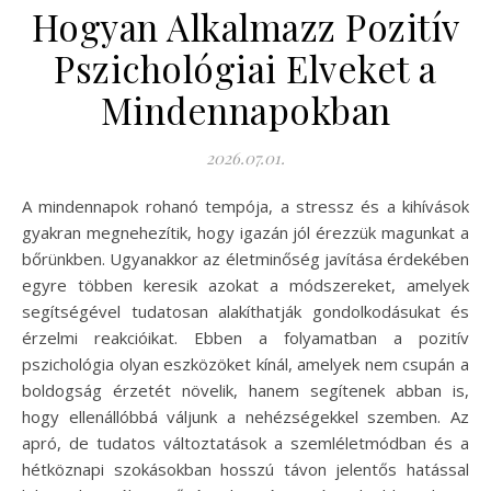
Hogyan Alkalmazz Pozitív
Pszichológiai Elveket a
Mindennapokban
2026.07.01.
A mindennapok rohanó tempója, a stressz és a kihívások
gyakran megnehezítik, hogy igazán jól érezzük magunkat a
bőrünkben. Ugyanakkor az életminőség javítása érdekében
egyre többen keresik azokat a módszereket, amelyek
segítségével tudatosan alakíthatják gondolkodásukat és
érzelmi reakcióikat. Ebben a folyamatban a pozitív
pszichológia olyan eszközöket kínál, amelyek nem csupán a
boldogság érzetét növelik, hanem segítenek abban is,
hogy ellenállóbbá váljunk a nehézségekkel szemben. Az
apró, de tudatos változtatások a szemléletmódban és a
hétköznapi szokásokban hosszú távon jelentős hatással