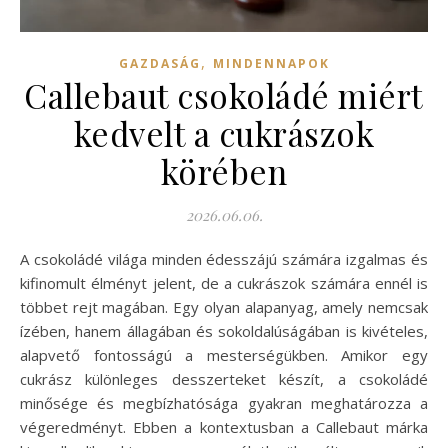
,
GAZDASÁG
MINDENNAPOK
Callebaut csokoládé miért
kedvelt a cukrászok
körében
2026.06.06.
A csokoládé világa minden édesszájú számára izgalmas és
kifinomult élményt jelent, de a cukrászok számára ennél is
többet rejt magában. Egy olyan alapanyag, amely nemcsak
ízében, hanem állagában és sokoldalúságában is kivételes,
alapvető fontosságú a mesterségükben. Amikor egy
cukrász különleges desszerteket készít, a csokoládé
minősége és megbízhatósága gyakran meghatározza a
végeredményt. Ebben a kontextusban a Callebaut márka