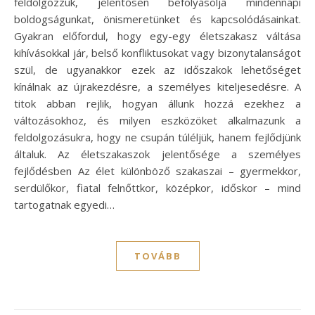
feldolgozzuk, jelentősen befolyásolja mindennapi
boldogságunkat, önismeretünket és kapcsolódásainkat.
Gyakran előfordul, hogy egy-egy életszakasz váltása
kihívásokkal jár, belső konfliktusokat vagy bizonytalanságot
szül, de ugyanakkor ezek az időszakok lehetőséget
kínálnak az újrakezdésre, a személyes kiteljesedésre. A
titok abban rejlik, hogyan állunk hozzá ezekhez a
változásokhoz, és milyen eszközöket alkalmazunk a
feldolgozásukra, hogy ne csupán túléljük, hanem fejlődjünk
általuk. Az életszakaszok jelentősége a személyes
fejlődésben Az élet különböző szakaszai – gyermekkor,
serdülőkor, fiatal felnőttkor, középkor, időskor – mind
tartogatnak egyedi…
TOVÁBB