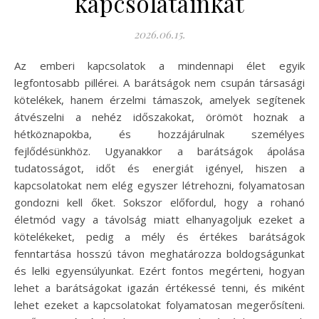
kapcsolatainkat
2026.06.15.
Az emberi kapcsolatok a mindennapi élet egyik
legfontosabb pillérei. A barátságok nem csupán társasági
kötelékek, hanem érzelmi támaszok, amelyek segítenek
átvészelni a nehéz időszakokat, örömöt hoznak a
hétköznapokba, és hozzájárulnak személyes
fejlődésünkhöz. Ugyanakkor a barátságok ápolása
tudatosságot, időt és energiát igényel, hiszen a
kapcsolatokat nem elég egyszer létrehozni, folyamatosan
gondozni kell őket. Sokszor előfordul, hogy a rohanó
életmód vagy a távolság miatt elhanyagoljuk ezeket a
kötelékeket, pedig a mély és értékes barátságok
fenntartása hosszú távon meghatározza boldogságunkat
és lelki egyensúlyunkat. Ezért fontos megérteni, hogyan
lehet a barátságokat igazán értékessé tenni, és miként
lehet ezeket a kapcsolatokat folyamatosan megerősíteni.