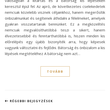
valóságban a kitartás és a bátorság kis lépéseken
keresztül épül fel. Az apró, de következetes cselekedetek
nemcsak közelebb visznek céljainkhoz, hanem megerősítik
önbizalmunkat és segítenek áthidalni a félelmeket, amelyek
gyakran visszatartanak bennünket. Ez a megközelítés
nemcsak megvalósíthatóbbá teszi a sikert, hanem
élvezetesebbé és fenntarthatóbbá is, hiszen minden kis
előrelépés egy újabb bizonyíték arra, hogy képesek
vagyunk változtatni és fejlődni. Bátorság és önbizalom a kis
lépések megtételéhez A bátorság nem azt…
TOVÁBB
RÉGEBBI BEJEGYZÉSEK