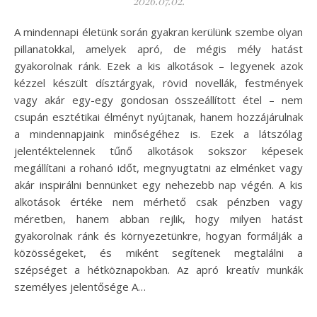
2026.07.02.
A mindennapi életünk során gyakran kerülünk szembe olyan
pillanatokkal, amelyek apró, de mégis mély hatást
gyakorolnak ránk. Ezek a kis alkotások – legyenek azok
kézzel készült dísztárgyak, rövid novellák, festmények
vagy akár egy-egy gondosan összeállított étel – nem
csupán esztétikai élményt nyújtanak, hanem hozzájárulnak
a mindennapjaink minőségéhez is. Ezek a látszólag
jelentéktelennek tűnő alkotások sokszor képesek
megállítani a rohanó időt, megnyugtatni az elménket vagy
akár inspirálni bennünket egy nehezebb nap végén. A kis
alkotások értéke nem mérhető csak pénzben vagy
méretben, hanem abban rejlik, hogy milyen hatást
gyakorolnak ránk és környezetünkre, hogyan formálják a
közösségeket, és miként segítenek megtalálni a
szépséget a hétköznapokban. Az apró kreatív munkák
személyes jelentősége A…