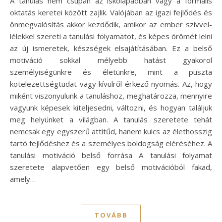
A tanulás nem csupán az iskolapadban vagy a formális
oktatás keretei között zajlik. Valójában az igazi fejlődés és
önmegvalósítás akkor kezdődik, amikor az ember szívvel-
lélekkel szereti a tanulási folyamatot, és képes örömét lelni
az új ismeretek, készségek elsajátításában. Ez a belső
motiváció sokkal mélyebb hatást gyakorol
személyiségünkre és életünkre, mint a puszta
kötelezettségtudat vagy kívülről érkező nyomás. Az, hogy
miként viszonyulunk a tanuláshoz, meghatározza, mennyire
vagyunk képesek kiteljesedni, változni, és hogyan találjuk
meg helyünket a világban. A tanulás szeretete tehát
nemcsak egy egyszerű attitűd, hanem kulcs az élethosszig
tartó fejlődéshez és a személyes boldogság eléréséhez. A
tanulási motiváció belső forrása A tanulási folyamat
szeretete alapvetően egy belső motivációból fakad,
amely…
TOVÁBB