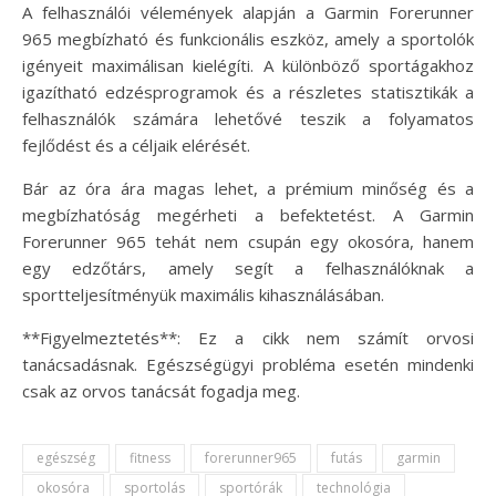
A felhasználói vélemények alapján a Garmin Forerunner
965 megbízható és funkcionális eszköz, amely a sportolók
igényeit maximálisan kielégíti. A különböző sportágakhoz
igazítható edzésprogramok és a részletes statisztikák a
felhasználók számára lehetővé teszik a folyamatos
fejlődést és a céljaik elérését.
Bár az óra ára magas lehet, a prémium minőség és a
megbízhatóság megérheti a befektetést. A Garmin
Forerunner 965 tehát nem csupán egy okosóra, hanem
egy edzőtárs, amely segít a felhasználóknak a
sportteljesítményük maximális kihasználásában.
**Figyelmeztetés**: Ez a cikk nem számít orvosi
tanácsadásnak. Egészségügyi probléma esetén mindenki
csak az orvos tanácsát fogadja meg.
egészség
fitness
forerunner965
futás
garmin
okosóra
sportolás
sportórák
technológia