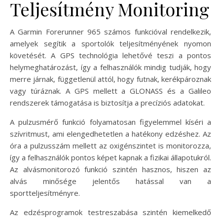
Teljesítmény Monitoring
A Garmin Forerunner 965 számos funkcióval rendelkezik,
amelyek segítik a sportolók teljesítményének nyomon
követését. A GPS technológia lehetővé teszi a pontos
helymeghatározást, így a felhasználók mindig tudják, hogy
merre járnak, függetlenül attól, hogy futnak, kerékpároznak
vagy túráznak. A GPS mellett a GLONASS és a Galileo
rendszerek támogatása is biztosítja a precíziós adatokat.
A pulzusmérő funkció folyamatosan figyelemmel kíséri a
szívritmust, ami elengedhetetlen a hatékony edzéshez. Az
óra a pulzusszám mellett az oxigénszintet is monitorozza,
így a felhasználók pontos képet kapnak a fizikai állapotukról.
Az alvásmonitorozó funkció szintén hasznos, hiszen az
alvás minősége jelentős hatással van a
sportteljesítményre.
Az edzésprogramok testreszabása szintén kiemelkedő