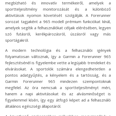
megbízható és innovatív termékeiről, amelyek a
sportteljesítmény monitorozását és a különböző
aktivitások nyomon követését szolgálják. A Forerunner
sorozat tagjaként a 965 modell prémium funkciókat kínál,
amelyek segítik a felhasználókat céljaik elérésében, legyen
szó futásról, kerékpározásról, úszásról vagy más
sportágakról.
A modern technológia és a felhasználói igények
folyamatosan változnak, így a Garmin a Forerunner 965
fejlesztésénél is figyelembe vette a legújabb trendeket és
elvárásokat. A sportolók számára elengedhetetlen a
pontos adatgyűjtés, a kényelem és a tartósság, és a
Garmin Forerunner 965 mindezen szempontoknak
megfelel. Az óra nemcsak a sportteljesítményt méri,
hanem a napi aktivitásokat és az alvásminőséget is
figyelemmel kíséri, így egy átfogó képet ad a felhasználó
általános egészségi állapotáról.