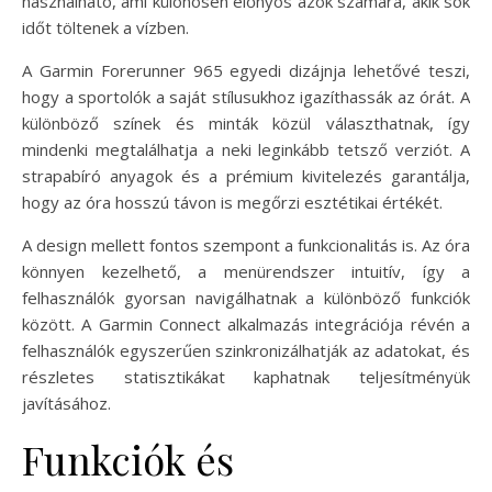
használható, ami különösen előnyös azok számára, akik sok
időt töltenek a vízben.
A Garmin Forerunner 965 egyedi dizájnja lehetővé teszi,
hogy a sportolók a saját stílusukhoz igazíthassák az órát. A
különböző színek és minták közül választhatnak, így
mindenki megtalálhatja a neki leginkább tetsző verziót. A
strapabíró anyagok és a prémium kivitelezés garantálja,
hogy az óra hosszú távon is megőrzi esztétikai értékét.
A design mellett fontos szempont a funkcionalitás is. Az óra
könnyen kezelhető, a menürendszer intuitív, így a
felhasználók gyorsan navigálhatnak a különböző funkciók
között. A Garmin Connect alkalmazás integrációja révén a
felhasználók egyszerűen szinkronizálhatják az adatokat, és
részletes statisztikákat kaphatnak teljesítményük
javításához.
Funkciók és