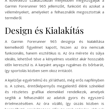
A következő szakaszokban mélyebben megvizsgáljuk a
Garmin Forerunner 965 jellemzőit, funkcióit és azokat a
véleményeket, amelyeket a felhasználók megosztottak a
termékről.
Design és Kialakítás
A Garmin Forerunner 965 designja és kialakítása
kiemelkedő figyelmet kapott, hiszen az óra nemcsak
funkcionális, hanem esztétikus is. Az óra mérete és súlya
ideális, lehetővé téve a kényelmes viselést akár hosszabb
időn keresztül is. A karpánt anyaga rugalmas és bőrbarát,
így sportolás közben sem okoz irritációt.
A kijelzője egyértelmű és jól látható, még erős napfényben
is. A színes, érintőképernyős megjelenítő élénk színekkel
és részletes grafikai elemekkel rendelkezik, amelyek
segítik a felhasználót az adatok gyors és egyszerű
értelmezésében. Az óra vízálló, így úszás közben is