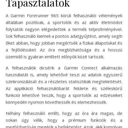
Tapasztalatok
A Garmin Forerunner 965 körüli felhasználói vélemények
általában pozitívak, a sportolók és az aktív életmódot
folytatók nagyon elégedettek a termék teljesítményével.
Sok felhasználó kiemeli a pontos adatgyűjtést, amely segíti
őket abban, hogy jobban megértsék a fizikai állapotukat és
a fejlődésüket. Az óra megbízhatósága és a hosszú
üzemidő is gyakran említett előnyök közé tartozik.
A felhasználók dicsérik a Garmin Connect alkalmazás
használatát is, amely lehetővé teszi az adatok egyszerű
szinkronizálását és a részletes statisztikák megtekintését.
Az applikáció felhasználóbarát felülete és széleskörű
funkciói lehetővé teszik, hogy a sportolók az edzéseiket
könnyedén nyomon követhessék és elemezhessék.
Néhány felhasználó említi, hogy az óra ára magas, de
sokan úgy vélik, hogy a prémium funkciók és a
megbízhatóság megérik a befektetést. Azok, akik komolyan