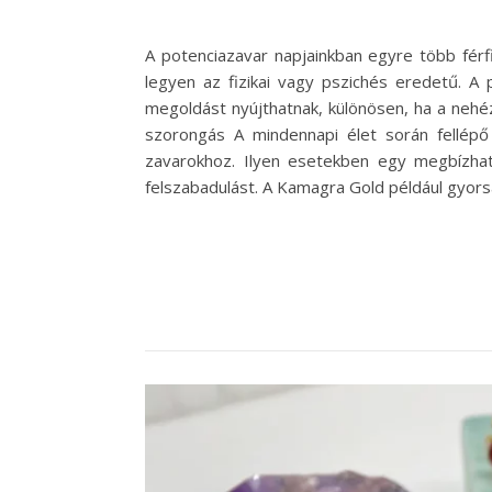
A potenciazavar napjainkban egyre több férfit
legyen az fizikai vagy pszichés eredetű. 
megoldást nyújthatnak, különösen, ha a nehéz
szorongás A mindennapi élet során fellép
zavarokhoz. Ilyen esetekben egy megbízható 
felszabadulást. A Kamagra Gold például gyorsa