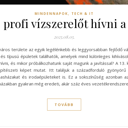
,
MINDENNAPOK
TECH & IT
rofi vízszerelőt hívni a
2025.08.05.
tváros területe az egyik legélénkebb és leggyorsabban fejlődő v
és típusú épületek találhatók, amelyek mind különleges kihíváso
ni, és mikor próbálkozhatunk saját magunk a javítással? A 13. k
építészeti képet mutat. Itt találjuk a századforduló gyönyörű p
asházakat és irodaépületeket is. Ez a sokszínűség azonban a
ári házakban gyakran még eredeti, akár száz éves vezetékrendszere
TOVÁBB