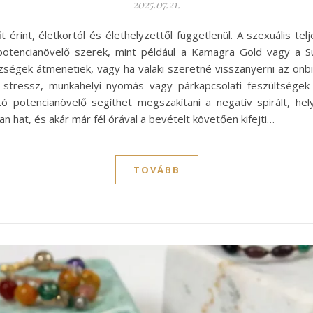
2025.07.21.
 érint, életkortól és élethelyzettől függetlenül. A szexuális te
A potencianövelő szerek, mint például a Kamagra Gold vagy a
ségek átmenetiek, vagy ha valaki szeretné visszanyerni az önbiz
ő stressz, munkahelyi nyomás vagy párkapcsolati feszültsége
potencianövelő segíthet megszakítani a negatív spirált, helyr
n hat, és akár már fél órával a bevételt követően kifejti…
TOVÁBB