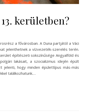
 13. kerületben?
árosrész a fővárosban. A Duna partjától a Váci
kat jelenthetnek a vízvezeték-szerelés terén.
erület építészeti sokszínűsége Angyalföld és
olgári lakásait, a szocializmus idején épült
zt jelenti, hogy minden épülettípus más-más
kkel találkozhatunk.…