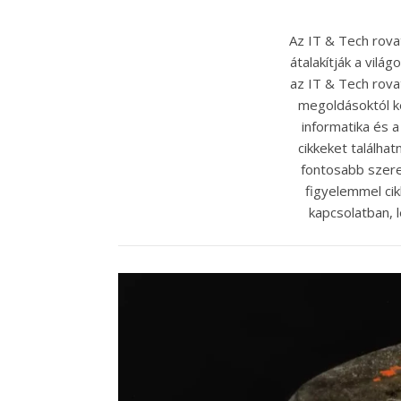
Az IT & Tech rova
átalakítják a vilá
az IT & Tech rovat
megoldásoktól k
informatika és a
cikkeket találhat
fontosabb szere
figyelemmel cik
kapcsolatban, l