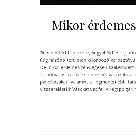
Mikor érdemes p
Budapest XIII. kerülete, Angyalföld és Újlipó
útig húzódó területen különböző korosztályú 
De mikor érdemes ténylegesen szakembert hív
Újlipótváros területe rendkívül változatos 
panelházakat, valamint a legmodernebb társ
vízszerelési kihívásokat vet fel. A régi polg