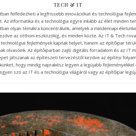
TECH & IT
tban felfedezheti a legfrissebb innovációkat és technológiai fejl
got. Az informatika és a technológia egyre inkább az élet minden ter
ban olyan témákra koncentrálunk, amelyek a mindennapi életünket é
ezdve az otthoni eszközökig, és minden közte. Az IT & Tech rov
 technológiai fejlemények kapnak helyet, hanem az építőipar terüle
nak olvasóink. Az építőiparban zajló digitális forradalom és az I
pet játszanak az építészeti tervezéstől kezdve az építési folya
künket, hogy mindig naprakész legyen a legújabb fejleményekkel 
egyen szó az IT és a technológia világáról vagy az építőipar legúj