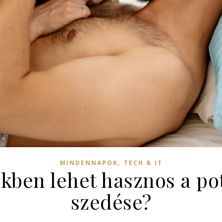
,
MINDENNAPOK
TECH & IT
ekben lehet hasznos a po
szedése?