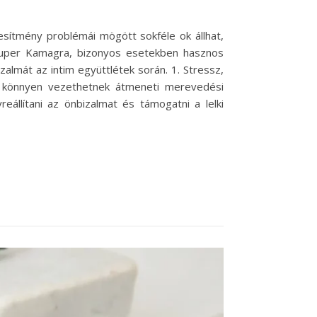
ljesítmény problémái mögött sokféle ok állhat,
 Super Kamagra, bizonyos esetekben hasznos
almát az intim együttlétek során. 1. Stressz,
k könnyen vezethetnek átmeneti merevedési
eállítani az önbizalmat és támogatni a lelki