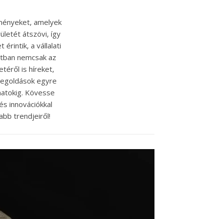
eményeket, amelyek
ületét átszövi, így
rintik, a vállalati
atban nemcsak az
téről is híreket,
T megoldások egyre
matokig. Kövesse
és innovációkkal
abb trendjeiről!