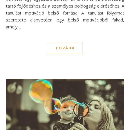
tartó fejlődéshez és a személyes boldogság eléréséhez. A
tanulási motiváció belső forrása A tanulási folyamat
szeretete alapvetően egy belső motivációból fakad,
amely…
TOVÁBB