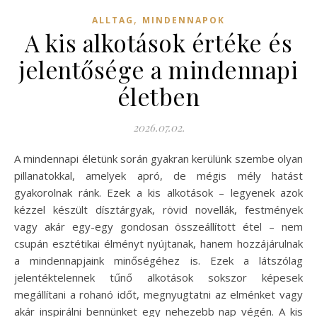
,
ALLTAG
MINDENNAPOK
A kis alkotások értéke és
jelentősége a mindennapi
életben
2026.07.02.
A mindennapi életünk során gyakran kerülünk szembe olyan
pillanatokkal, amelyek apró, de mégis mély hatást
gyakorolnak ránk. Ezek a kis alkotások – legyenek azok
kézzel készült dísztárgyak, rövid novellák, festmények
vagy akár egy-egy gondosan összeállított étel – nem
csupán esztétikai élményt nyújtanak, hanem hozzájárulnak
a mindennapjaink minőségéhez is. Ezek a látszólag
jelentéktelennek tűnő alkotások sokszor képesek
megállítani a rohanó időt, megnyugtatni az elménket vagy
akár inspirálni bennünket egy nehezebb nap végén. A kis