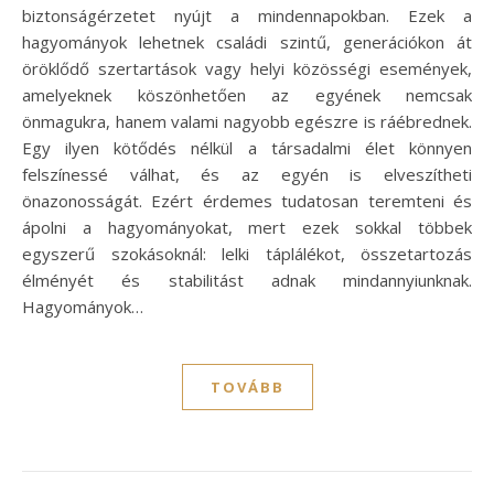
biztonságérzetet nyújt a mindennapokban. Ezek a
hagyományok lehetnek családi szintű, generációkon át
öröklődő szertartások vagy helyi közösségi események,
amelyeknek köszönhetően az egyének nemcsak
önmagukra, hanem valami nagyobb egészre is ráébrednek.
Egy ilyen kötődés nélkül a társadalmi élet könnyen
felszínessé válhat, és az egyén is elveszítheti
önazonosságát. Ezért érdemes tudatosan teremteni és
ápolni a hagyományokat, mert ezek sokkal többek
egyszerű szokásoknál: lelki táplálékot, összetartozás
élményét és stabilitást adnak mindannyiunknak.
Hagyományok…
TOVÁBB