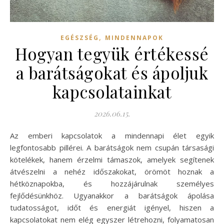
,
EGÉSZSÉG
MINDENNAPOK
Hogyan tegyük értékessé
a barátságokat és ápoljuk
kapcsolatainkat
2026.06.15.
Az emberi kapcsolatok a mindennapi élet egyik
legfontosabb pillérei. A barátságok nem csupán társasági
kötelékek, hanem érzelmi támaszok, amelyek segítenek
átvészelni a nehéz időszakokat, örömöt hoznak a
hétköznapokba, és hozzájárulnak személyes
fejlődésünkhöz. Ugyanakkor a barátságok ápolása
tudatosságot, időt és energiát igényel, hiszen a
kapcsolatokat nem elég egyszer létrehozni, folyamatosan