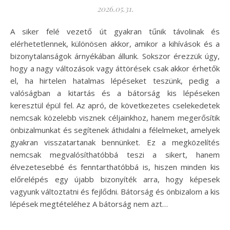
2026.05.31.
A siker felé vezető út gyakran tűnik távolinak és
elérhetetlennek, különösen akkor, amikor a kihívások és a
bizonytalanságok árnyékában állunk. Sokszor érezzük úgy,
hogy a nagy változások vagy áttörések csak akkor érhetők
el, ha hirtelen hatalmas lépéseket teszünk, pedig a
valóságban a kitartás és a bátorság kis lépéseken
keresztül épül fel. Az apró, de következetes cselekedetek
nemcsak közelebb visznek céljainkhoz, hanem megerősítik
önbizalmunkat és segítenek áthidalni a félelmeket, amelyek
gyakran visszatartanak bennünket. Ez a megközelítés
nemcsak megvalósíthatóbbá teszi a sikert, hanem
élvezetesebbé és fenntarthatóbbá is, hiszen minden kis
előrelépés egy újabb bizonyíték arra, hogy képesek
vagyunk változtatni és fejlődni. Bátorság és önbizalom a kis
lépések megtételéhez A bátorság nem azt…