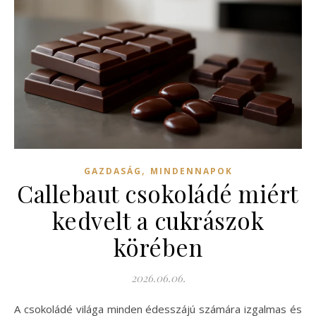
,
GAZDASÁG
MINDENNAPOK
Callebaut csokoládé miért
kedvelt a cukrászok
körében
2026.06.06.
A csokoládé világa minden édesszájú számára izgalmas és