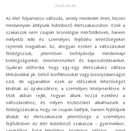
2026.06.16.
Az élet folyamatos változás, amely mindenkit érint, hiszen
mindannyian átlépünk különböző életszakaszokon. Ezek a
szakaszok nem csupán kronológiai mérföldkövek, hanem
mélyebb lelki és személyes fejlődési lehetőségeket
rejtenek magukban. Az, ahogyan ezeket a változásokat
feldolgozzuk, jelentősen befolyásolja mindennapi
boldogságunkat, önismeretünket és kapcsolódásainkat.
Gyakran előfordul, hogy egy-egy életszakasz váltása
kihívásokkal jár, belső konfliktusokat vagy bizonytalanságot
szül, de ugyanakkor ezek az időszakok lehetőséget
kínálnak az újrakezdésre, a személyes kiteljesedésre. A
titok abban rejlik, hogyan állunk hozzá ezekhez a
változásokhoz, és milyen eszközöket alkalmazunk a
feldolgozásukra, hogy ne csupán túléljük, hanem fejlődjünk
általuk. Az életszakaszok jelentősége a személyes
fejlődésben Az élet különböző szakaszai – gyermekkor,
serdülőkor, fiatal felnőttkor, középkor, időskor – mind