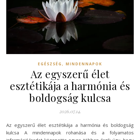
,
EGÉSZSÉG
MINDENNAPOK
Az egyszerű élet
esztétikája a harmónia és
boldogság kulcsa
2026.07.14.
Az egyszerű élet esztétikája a harmónia és boldogság
kulcsa A mindennapok rohanása és a folyamatos
információáradat közepette egyre többen érzik úgy, hogy