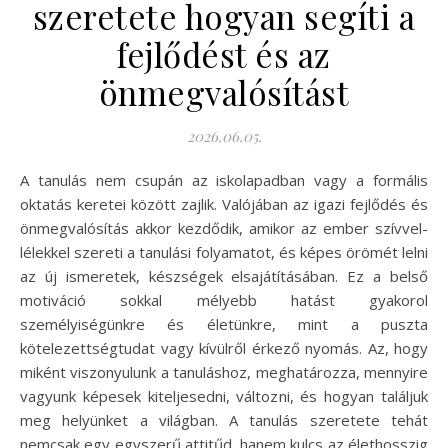
szeretete hogyan segíti a
fejlődést és az
önmegvalósítást
2026.06.05.
A tanulás nem csupán az iskolapadban vagy a formális
oktatás keretei között zajlik. Valójában az igazi fejlődés és
önmegvalósítás akkor kezdődik, amikor az ember szívvel-
lélekkel szereti a tanulási folyamatot, és képes örömét lelni
az új ismeretek, készségek elsajátításában. Ez a belső
motiváció sokkal mélyebb hatást gyakorol
személyiségünkre és életünkre, mint a puszta
kötelezettségtudat vagy kívülről érkező nyomás. Az, hogy
miként viszonyulunk a tanuláshoz, meghatározza, mennyire
vagyunk képesek kiteljesedni, változni, és hogyan találjuk
meg helyünket a világban. A tanulás szeretete tehát
nemcsak egy egyszerű attitűd, hanem kulcs az élethosszig