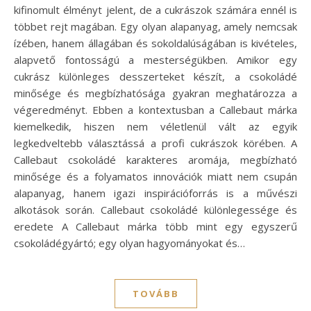
kifinomult élményt jelent, de a cukrászok számára ennél is
többet rejt magában. Egy olyan alapanyag, amely nemcsak
ízében, hanem állagában és sokoldalúságában is kivételes,
alapvető fontosságú a mesterségükben. Amikor egy
cukrász különleges desszerteket készít, a csokoládé
minősége és megbízhatósága gyakran meghatározza a
végeredményt. Ebben a kontextusban a Callebaut márka
kiemelkedik, hiszen nem véletlenül vált az egyik
legkedveltebb választássá a profi cukrászok körében. A
Callebaut csokoládé karakteres aromája, megbízható
minősége és a folyamatos innovációk miatt nem csupán
alapanyag, hanem igazi inspirációforrás is a művészi
alkotások során. Callebaut csokoládé különlegessége és
eredete A Callebaut márka több mint egy egyszerű
csokoládégyártó; egy olyan hagyományokat és…
TOVÁBB