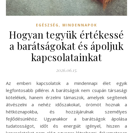
,
EGÉSZSÉG
MINDENNAPOK
Hogyan tegyük értékessé
a barátságokat és ápoljuk
kapcsolatainkat
2026.06.15.
Az emberi kapcsolatok a mindennapi élet egyik
legfontosabb pillérei. A barátságok nem csupán társasági
kötelékek, hanem érzelmi támaszok, amelyek segítenek
átvészelni a nehéz időszakokat, örömöt hoznak a
hétköznapokba, és hozzájárulnak személyes
fejlődésünkhöz. Ugyanakkor a barátságok ápolása
tudatosságot, időt és energiát igényel, hiszen a
kapcsolatokat nem elég egyszer létrehozni, folyamatosan