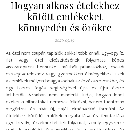
Hogyan alkoss ételekhez
kötött emlékeket
könnyedén és örökre
2026.05.19.
Az étel nem csupán táplálék; sokkal több annál. Egy-egy íz,
illat vagy étel elkészítésének folyamata képes
visszarepíteni bennünket múltbéli pillanatokhoz, családi
összejövetelekhez vagy gyermekkori élményekhez. Ezek
az emlékek mélyen beágyazódnak az érzékszerveinkbe, és
egy ízletes fogás segítségével újra és újra életre
kelthetők. Azonban nem mindenki tudja, hogyan lehet
ezeket a pillanatokat nemcsak felidézni, hanem tudatosan
megőrizni, és akár új, saját élményekké formálni. Az
ételekhez kötődő emlékek megalkotása és fenntartása
egy kreatív, érzelmekkel teli folyamat, amely egyszerre
segít kapcsolódni önmagunkhoz és szeretteinkhez. Az