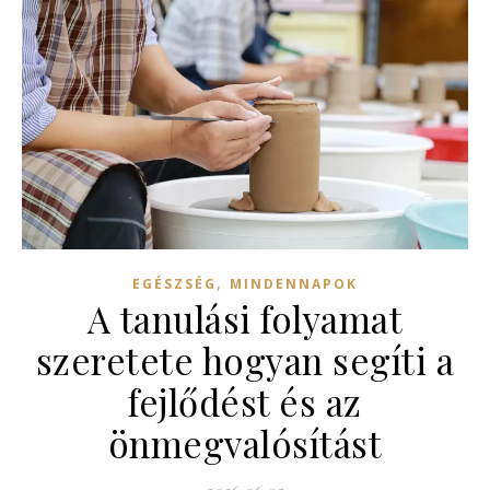
,
EGÉSZSÉG
MINDENNAPOK
A tanulási folyamat
szeretete hogyan segíti a
fejlődést és az
önmegvalósítást