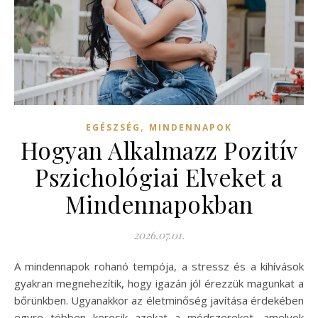
,
EGÉSZSÉG
MINDENNAPOK
Hogyan Alkalmazz Pozitív
Pszichológiai Elveket a
Mindennapokban
2026.07.01.
A mindennapok rohanó tempója, a stressz és a kihívások
gyakran megnehezítik, hogy igazán jól érezzük magunkat a
bőrünkben. Ugyanakkor az életminőség javítása érdekében
egyre többen keresik azokat a módszereket, amelyek