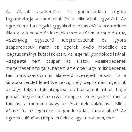
Az állatok viselkedése és gondolkodása régóta
foglalkoztatja a tudósokat és a laikusokat egyaránt. Az
egerek, mint az egyik leggyakrabban használt laboratóriumi
állatok, különösen érdekesek ezen a téren. Kicsi méretük,
viszonylag egyszerű idegrendszerük és gyors
szaporodásuk miatt az egerek kiváló modellek az
idegtudományi kutatásokban. Az egerek gondolkodásának
vizsgálata nem csupán az állatok viselkedésének
megértését szolgálja, hanem az emberi agy működésének
tanulmányozásában is alapvető szerepet játszik. Ez a
kutatási terület lehetővé teszi, hogy bepillantást nyerjünk
az agyi folyamatok alapjaiba, és hozzájárul ahhoz, hogy
jobban megértsük az olyan komplex jelenségeket, mint a
tanulás, a memória vagy az érzelmek kialakulása. Miért
választják az egereket a gondolkodás kutatásához? Az
egerek különösen népszerűek az agykutatásban, mert…