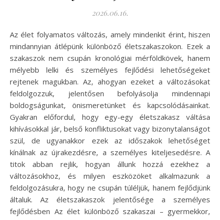
2026.06.16.
Az élet folyamatos változás, amely mindenkit érint, hiszen
mindannyian átlépünk különböző életszakaszokon. Ezek a
szakaszok nem csupán kronológiai mérföldkövek, hanem
mélyebb lelki és személyes fejlődési lehetőségeket
rejtenek magukban. Az, ahogyan ezeket a változásokat
feldolgozzuk, jelentősen befolyásolja mindennapi
boldogságunkat, önismeretünket és kapcsolódásainkat.
Gyakran előfordul, hogy egy-egy életszakasz váltása
kihívásokkal jár, belső konfliktusokat vagy bizonytalanságot
szül, de ugyanakkor ezek az időszakok lehetőséget
kínálnak az újrakezdésre, a személyes kiteljesedésre. A
titok abban rejlik, hogyan állunk hozzá ezekhez a
változásokhoz, és milyen eszközöket alkalmazunk a
feldolgozásukra, hogy ne csupán túléljük, hanem fejlődjünk
általuk. Az életszakaszok jelentősége a személyes
fejlődésben Az élet különböző szakaszai – gyermekkor,