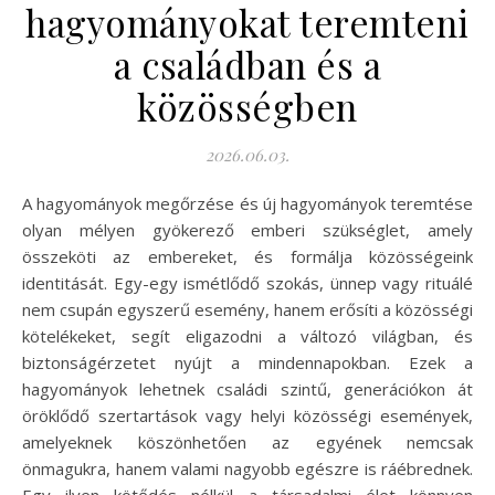
hagyományokat teremteni
a családban és a
közösségben
2026.06.03.
A hagyományok megőrzése és új hagyományok teremtése
olyan mélyen gyökerező emberi szükséglet, amely
összeköti az embereket, és formálja közösségeink
identitását. Egy-egy ismétlődő szokás, ünnep vagy rituálé
nem csupán egyszerű esemény, hanem erősíti a közösségi
kötelékeket, segít eligazodni a változó világban, és
biztonságérzetet nyújt a mindennapokban. Ezek a
hagyományok lehetnek családi szintű, generációkon át
öröklődő szertartások vagy helyi közösségi események,
amelyeknek köszönhetően az egyének nemcsak
önmagukra, hanem valami nagyobb egészre is ráébrednek.
Egy ilyen kötődés nélkül a társadalmi élet könnyen