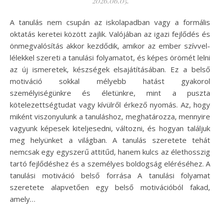
2026.06.05.
A tanulás nem csupán az iskolapadban vagy a formális
oktatás keretei között zajlik. Valójában az igazi fejlődés és
önmegvalósítás akkor kezdődik, amikor az ember szívvel-
lélekkel szereti a tanulási folyamatot, és képes örömét lelni
az új ismeretek, készségek elsajátításában. Ez a belső
motiváció sokkal mélyebb hatást gyakorol
személyiségünkre és életünkre, mint a puszta
kötelezettségtudat vagy kívülről érkező nyomás. Az, hogy
miként viszonyulunk a tanuláshoz, meghatározza, mennyire
vagyunk képesek kiteljesedni, változni, és hogyan találjuk
meg helyünket a világban. A tanulás szeretete tehát
nemcsak egy egyszerű attitűd, hanem kulcs az élethosszig
tartó fejlődéshez és a személyes boldogság eléréséhez. A
tanulási motiváció belső forrása A tanulási folyamat
szeretete alapvetően egy belső motivációból fakad,
amely…