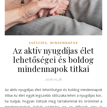
,
EGÉSZSÉG
MINDENNAPOK
Az aktív nyugdíjas élet
lehetőségei és boldog
mindennapok titkai
2026.05.28.
Az aktív nyugdíjas élet lehetőségei és boldog mindennapok
titkai Az élet egyik legszebb időszaka lehet a nyugdíjas kor,
ha tudjuk, hogyan töltsük meg tartalommal és örömmel a
mindennapokat. Sokak számára ez az időszak egy új