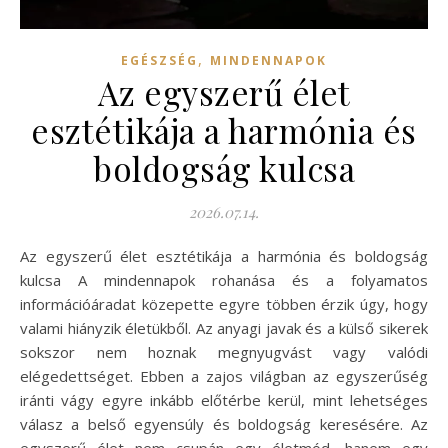
,
EGÉSZSÉG
MINDENNAPOK
Az egyszerű élet
esztétikája a harmónia és
boldogság kulcsa
2026.07.14.
Az egyszerű élet esztétikája a harmónia és boldogság
kulcsa A mindennapok rohanása és a folyamatos
információáradat közepette egyre többen érzik úgy, hogy
valami hiányzik életükből. Az anyagi javak és a külső sikerek
sokszor nem hoznak megnyugvást vagy valódi
elégedettséget. Ebben a zajos világban az egyszerűség
iránti vágy egyre inkább előtérbe kerül, mint lehetséges
válasz a belső egyensúly és boldogság keresésére. Az
egyszerű élet nem csupán egy életmód, hanem egy