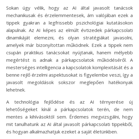
Sokan úgy vélik, hogy az AI által javasolt tanácsok
mechanikusak és érzelemmentesek, ám valójában ezek a
tippek gyakran a legfrissebb pszichológiai kutatásokon
alapulnak. Az AI képes az elmúlt évtizedek párkapcsolati
dinamikáját elemezni, és olyan stratégiákat javasolni,
amelyek már bizonyítottan működnek. Ezek a tippek nem
csupán praktikus tanácsokat nyújtanak, hanem mélyebb
megértést is adnak a párkapcsolatok működéséről. A
mesterséges intelligencia a kapcsolatok komplexitását és a
benne rejlő érzelmi aspektusokat is figyelembe veszi, így a
javasolt megoldások sokszor meglepően hatékonyak
lehetnek.
A technológia fejlődése és az AI térnyerése új
lehetőségeket kínál a párkapcsolatok terén, de nem
mentes a kihívásoktól sem. Érdemes megvizsgálni, hogy
mit tanulhatunk az AI által javasolt párkapcsolati tippekből,
és hogyan alkalmazhatjuk ezeket a saját életünkben.