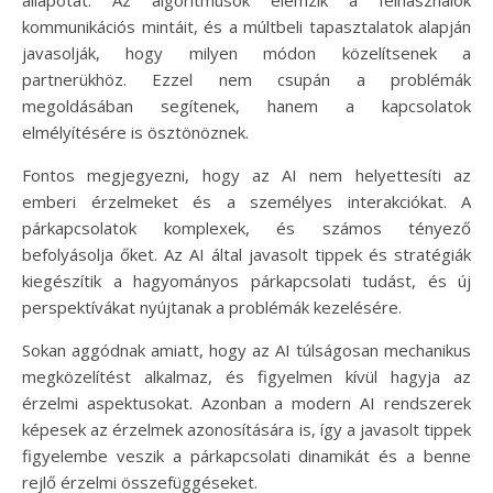
állapotát. Az algoritmusok elemzik a felhasználók
kommunikációs mintáit, és a múltbeli tapasztalatok alapján
javasolják, hogy milyen módon közelítsenek a
partnerükhöz. Ezzel nem csupán a problémák
megoldásában segítenek, hanem a kapcsolatok
elmélyítésére is ösztönöznek.
Fontos megjegyezni, hogy az AI nem helyettesíti az
emberi érzelmeket és a személyes interakciókat. A
párkapcsolatok komplexek, és számos tényező
befolyásolja őket. Az AI által javasolt tippek és stratégiák
kiegészítik a hagyományos párkapcsolati tudást, és új
perspektívákat nyújtanak a problémák kezelésére.
Sokan aggódnak amiatt, hogy az AI túlságosan mechanikus
megközelítést alkalmaz, és figyelmen kívül hagyja az
érzelmi aspektusokat. Azonban a modern AI rendszerek
képesek az érzelmek azonosítására is, így a javasolt tippek
figyelembe veszik a párkapcsolati dinamikát és a benne
rejlő érzelmi összefüggéseket.