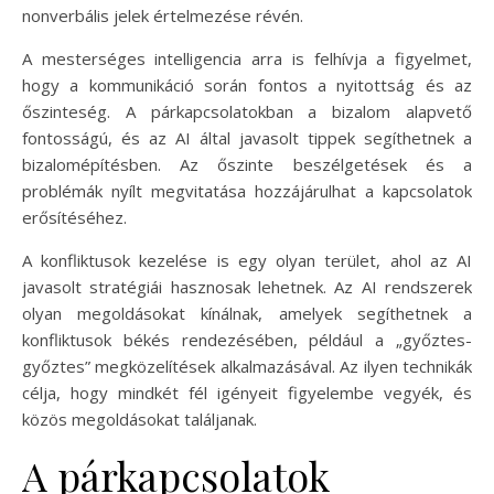
nonverbális jelek értelmezése révén.
A mesterséges intelligencia arra is felhívja a figyelmet,
hogy a kommunikáció során fontos a nyitottság és az
őszinteség. A párkapcsolatokban a bizalom alapvető
fontosságú, és az AI által javasolt tippek segíthetnek a
bizalomépítésben. Az őszinte beszélgetések és a
problémák nyílt megvitatása hozzájárulhat a kapcsolatok
erősítéséhez.
A konfliktusok kezelése is egy olyan terület, ahol az AI
javasolt stratégiái hasznosak lehetnek. Az AI rendszerek
olyan megoldásokat kínálnak, amelyek segíthetnek a
konfliktusok békés rendezésében, például a „győztes-
győztes” megközelítések alkalmazásával. Az ilyen technikák
célja, hogy mindkét fél igényeit figyelembe vegyék, és
közös megoldásokat találjanak.
A párkapcsolatok