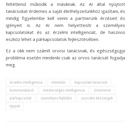
feltétlenül működik a másiknak. Az AI által nyújtott
tanácsokat érdemes a saját élethelyzetünkhöz igazítani, és
mindig figyelembe kell venni a partnerünk érzéseit és
igényeit is. Az AI nem helyettesíti a személyes
kapcsolatokat és az érzelmi intelligenciát, de hasznos
eszköz lehet a párkapcsolatok fejlesztésében.
Ez a cikk nem számít orvosi tanácsnak, és egészségügyi
probléma esetén mindenki csak az orvos tanácsát fogadja
meg.
érzelmi intelligencia
intimitás
kapcsolati tanácsok
kommunikáció
mesterséges intelligencia
önismeret
párkapcsolat
személyes fejlődés
szociális készségek
tippek