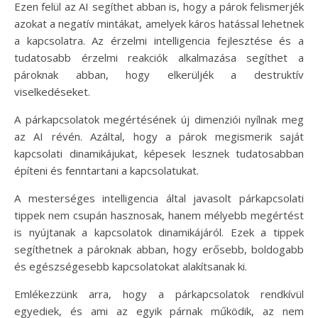
Ezen felül az AI segíthet abban is, hogy a párok felismerjék
azokat a negatív mintákat, amelyek káros hatással lehetnek
a kapcsolatra. Az érzelmi intelligencia fejlesztése és a
tudatosabb érzelmi reakciók alkalmazása segíthet a
pároknak abban, hogy elkerüljék a destruktív
viselkedéseket.
A párkapcsolatok megértésének új dimenziói nyílnak meg
az AI révén. Azáltal, hogy a párok megismerik saját
kapcsolati dinamikájukat, képesek lesznek tudatosabban
építeni és fenntartani a kapcsolatukat.
A mesterséges intelligencia által javasolt párkapcsolati
tippek nem csupán hasznosak, hanem mélyebb megértést
is nyújtanak a kapcsolatok dinamikájáról. Ezek a tippek
segíthetnek a pároknak abban, hogy erősebb, boldogabb
és egészségesebb kapcsolatokat alakítsanak ki.
Emlékezzünk arra, hogy a párkapcsolatok rendkívül
egyediek, és ami az egyik párnak működik, az nem