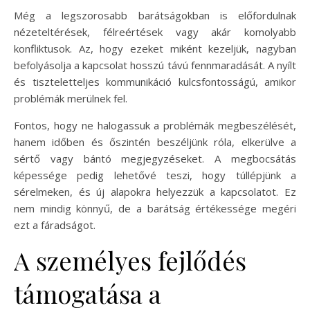
Még a legszorosabb barátságokban is előfordulnak
nézeteltérések, félreértések vagy akár komolyabb
konfliktusok. Az, hogy ezeket miként kezeljük, nagyban
befolyásolja a kapcsolat hosszú távú fennmaradását. A nyílt
és tiszteletteljes kommunikáció kulcsfontosságú, amikor
problémák merülnek fel.
Fontos, hogy ne halogassuk a problémák megbeszélését,
hanem időben és őszintén beszéljünk róla, elkerülve a
sértő vagy bántó megjegyzéseket. A megbocsátás
képessége pedig lehetővé teszi, hogy túllépjünk a
sérelmeken, és új alapokra helyezzük a kapcsolatot. Ez
nem mindig könnyű, de a barátság értékessége megéri
ezt a fáradságot.
A személyes fejlődés
támogatása a