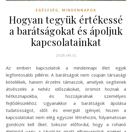
,
EGÉSZSÉG
MINDENNAPOK
Hogyan tegyük értékessé
a barátságokat és ápoljuk
kapcsolatainkat
2026.06.15.
Az emberi kapcsolatok a mindennapi élet egyik
legfontosabb pillérei. A barátságok nem csupán társasági
kötelékek, hanem érzelmi támaszok, amelyek segítenek
átvészelni a nehéz időszakokat, örömöt hoznak a
hétköznapokba, és hozzájárulnak személyes
fejlődésünkhöz. Ugyanakkor a barátságok ápolása
tudatosságot, időt és energiát igényel, hiszen a
kapcsolatokat nem elég egyszer létrehozni, folyamatosan
gondozni kell őket. Sokszor előfordul, hogy a rohanó
életmód vagy a távolság miatt elhanyagoljuk ezeket a