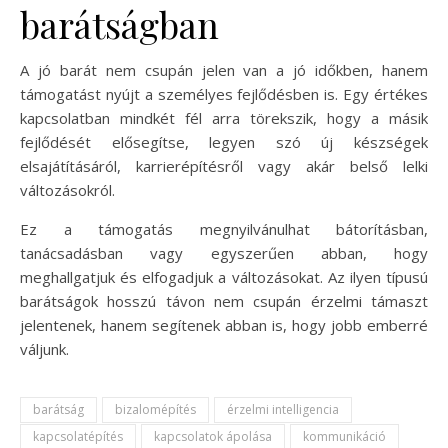
barátságban
A jó barát nem csupán jelen van a jó időkben, hanem
támogatást nyújt a személyes fejlődésben is. Egy értékes
kapcsolatban mindkét fél arra törekszik, hogy a másik
fejlődését elősegítse, legyen szó új készségek
elsajátításáról, karrierépítésről vagy akár belső lelki
változásokról.
Ez a támogatás megnyilvánulhat bátorításban,
tanácsadásban vagy egyszerűen abban, hogy
meghallgatjuk és elfogadjuk a változásokat. Az ilyen típusú
barátságok hosszú távon nem csupán érzelmi támaszt
jelentenek, hanem segítenek abban is, hogy jobb emberré
váljunk.
barátság
bizalomépítés
érzelmi intelligencia
kapcsolatépítés
kapcsolatok ápolása
kommunikáció