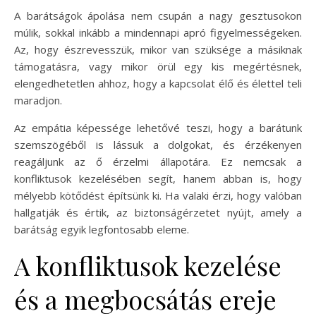
A barátságok ápolása nem csupán a nagy gesztusokon
múlik, sokkal inkább a mindennapi apró figyelmességeken.
Az, hogy észrevesszük, mikor van szüksége a másiknak
támogatásra, vagy mikor örül egy kis megértésnek,
elengedhetetlen ahhoz, hogy a kapcsolat élő és élettel teli
maradjon.
Az empátia képessége lehetővé teszi, hogy a barátunk
szemszögéből is lássuk a dolgokat, és érzékenyen
reagáljunk az ő érzelmi állapotára. Ez nemcsak a
konfliktusok kezelésében segít, hanem abban is, hogy
mélyebb kötődést építsünk ki. Ha valaki érzi, hogy valóban
hallgatják és értik, az biztonságérzetet nyújt, amely a
barátság egyik legfontosabb eleme.
A konfliktusok kezelése
és a megbocsátás ereje