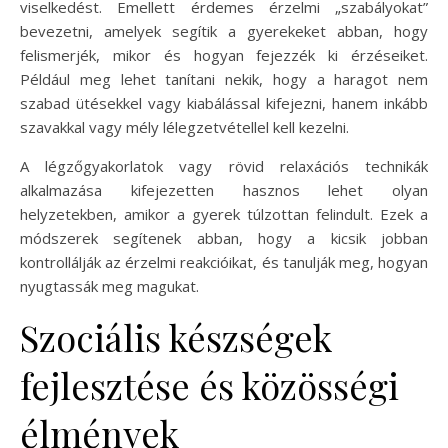
viselkedést. Emellett érdemes érzelmi „szabályokat”
bevezetni, amelyek segítik a gyerekeket abban, hogy
felismerjék, mikor és hogyan fejezzék ki érzéseiket.
Például meg lehet tanítani nekik, hogy a haragot nem
szabad ütésekkel vagy kiabálással kifejezni, hanem inkább
szavakkal vagy mély lélegzetvétellel kell kezelni.
A légzőgyakorlatok vagy rövid relaxációs technikák
alkalmazása kifejezetten hasznos lehet olyan
helyzetekben, amikor a gyerek túlzottan felindult. Ezek a
módszerek segítenek abban, hogy a kicsik jobban
kontrollálják az érzelmi reakcióikat, és tanulják meg, hogyan
nyugtassák meg magukat.
Szociális készségek
fejlesztése és közösségi
élmények