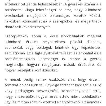
érzelmi intelligencia fejlesztésében. A gyerekek számára a
történetek világa lehetőséget ad arra, hogy különböző
érzelmeket megéljenek biztonságos keretek között,
miközben azonosulhatnak a szereplőkkel és megérthetik
döntéseik következményeit.
Szerepjátékok során a kicsik kipróbálhatják magukat
különböző érzelmi helyzetekben, például dühösek,
szomorúak vagy boldogok lehetnek egy képzeletbeli
szituációban. Ez a fajta gyakorlat fejleszti az empátiát és a
problémamegoldó képességet is, hiszen a gyerek
megtanulja, hogyan reagáljanak mások érzéseire és
hogyan kezeljék a konfliktusokat.
A mesék pedig remek eszközök arra, hogy érzelmi
témákat dolgozzunk fel. Egy-egy történet kapcsán a szülő
vagy pedagógus beszélgetést kezdeményezhet arról,
hogy a szereplők hogyan érezhettek, miért cselekedtek
úgy, és mit tanulhatunk ezekből a helyzetekből. Ez nemcsak