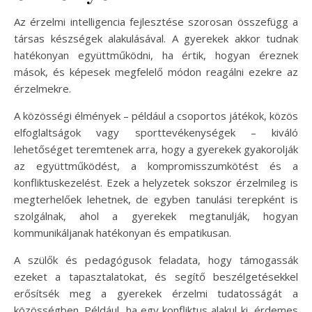
Az érzelmi intelligencia fejlesztése szorosan összefügg a
társas készségek alakulásával. A gyerekek akkor tudnak
hatékonyan együttműködni, ha értik, hogyan éreznek
mások, és képesek megfelelő módon reagálni ezekre az
érzelmekre.
A közösségi élmények – például a csoportos játékok, közös
elfoglaltságok vagy sporttevékenységek – kiváló
lehetőséget teremtenek arra, hogy a gyerekek gyakorolják
az együttműködést, a kompromisszumkötést és a
konfliktuskezelést. Ezek a helyzetek sokszor érzelmileg is
megterhelőek lehetnek, de egyben tanulási terepként is
szolgálnak, ahol a gyerekek megtanulják, hogyan
kommunikáljanak hatékonyan és empatikusan.
A szülők és pedagógusok feladata, hogy támogassák
ezeket a tapasztalatokat, és segítő beszélgetésekkel
erősítsék meg a gyerekek érzelmi tudatosságát a
közösségben. Például, ha egy konfliktus alakul ki, érdemes