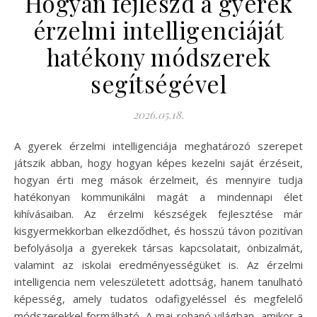
Hogyan fejleszd a gyerek
érzelmi intelligenciáját
hatékony módszerek
segítségével
2026.05.18.
A gyerek érzelmi intelligenciája meghatározó szerepet
játszik abban, hogy hogyan képes kezelni saját érzéseit,
hogyan érti meg mások érzelmeit, és mennyire tudja
hatékonyan kommunikálni magát a mindennapi élet
kihívásaiban. Az érzelmi készségek fejlesztése már
kisgyermekkorban elkezdődhet, és hosszú távon pozitívan
befolyásolja a gyerekek társas kapcsolatait, önbizalmát,
valamint az iskolai eredményességüket is. Az érzelmi
intelligencia nem veleszületett adottság, hanem tanulható
képesség, amely tudatos odafigyeléssel és megfelelő
módszerekkel formálható. A mai rohanó világban, amikor a