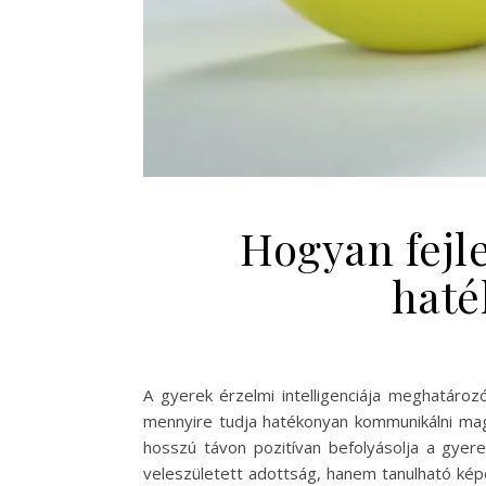
Hogyan fejle
haté
A gyerek érzelmi intelligenciája meghatáro
mennyire tudja hatékonyan kommunikálni mag
hosszú távon pozitívan befolyásolja a gyere
veleszületett adottság, hanem tanulható kép