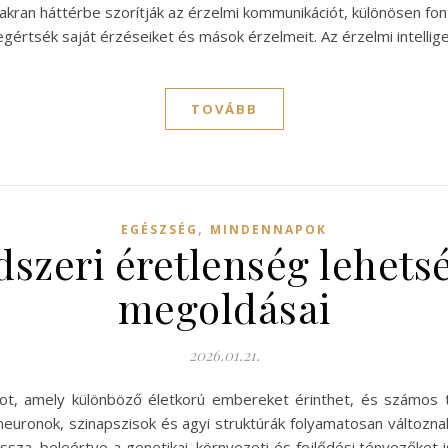
yakran háttérbe szorítják az érzelmi kommunikációt, különösen fon
rtsék saját érzéseiket és mások érzelmeit. Az érzelmi intellige
TOVÁBB
,
EGÉSZSÉG
MINDENNAPOK
szeri éretlenség lehets
megoldásai
2026.01.21.
pot, amely különböző életkorú embereket érinthet, és számos 
neuronok, szinapszisok és agyi struktúrák folyamatosan változn
sza, beleértve a genetikai, környezeti és fejlődési tényezőket