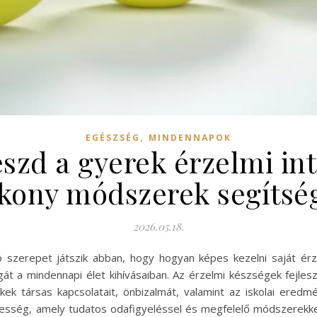
,
EGÉSZSÉG
MINDENNAPOK
szd a gyerek érzelmi int
kony módszerek segítsé
2026.05.18.
zó szerepet játszik abban, hogy hogyan képes kezelni saját ér
át a mindennapi élet kihívásaiban. Az érzelmi készségek fejle
kek társas kapcsolatait, önbizalmát, valamint az iskolai eredmé
esség, amely tudatos odafigyeléssel és megfelelő módszerekkel