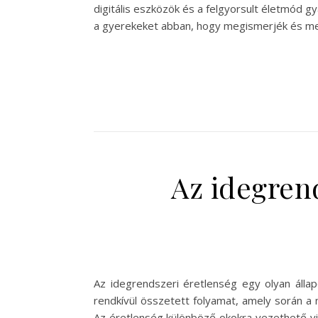
digitális eszközök és a felgyorsult életmód g
a gyerekeket abban, hogy megismerjék és megé
Az idegrend
Az idegrendszeri éretlenség egy olyan álla
rendkívül összetett folyamat, amely során a 
Az éretlenség különböző okokra vezethető vis