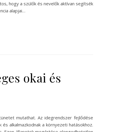
tos, hogy a szülők és nevelők aktívan segítsék
ncia alapjai…
éges okai és
tünetet mutathat. Az idegrendszer fejlődése
ak és alkalmazkodnak a környezeti hatásokhoz.
 is. Ezen állapotok megértése elengedhetetlen