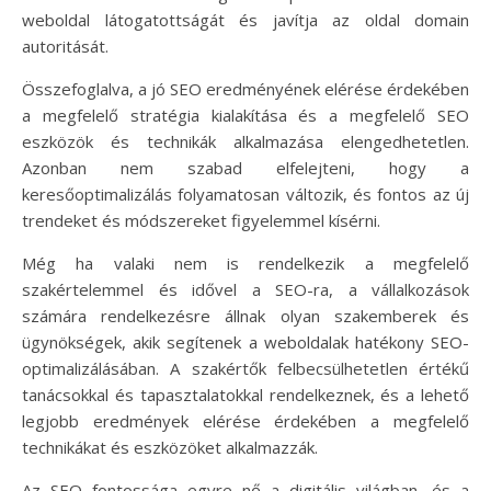
weboldal látogatottságát és javítja az oldal domain
autoritását.
Összefoglalva, a jó SEO eredményének elérése érdekében
a megfelelő stratégia kialakítása és a megfelelő SEO
eszközök és technikák alkalmazása elengedhetetlen.
Azonban nem szabad elfelejteni, hogy a
keresőoptimalizálás folyamatosan változik, és fontos az új
trendeket és módszereket figyelemmel kísérni.
Még ha valaki nem is rendelkezik a megfelelő
szakértelemmel és idővel a SEO-ra, a vállalkozások
számára rendelkezésre állnak olyan szakemberek és
ügynökségek, akik segítenek a weboldalak hatékony SEO-
optimalizálásában. A szakértők felbecsülhetetlen értékű
tanácsokkal és tapasztalatokkal rendelkeznek, és a lehető
legjobb eredmények elérése érdekében a megfelelő
technikákat és eszközöket alkalmazzák.
Az SEO fontossága egyre nő a digitális világban, és a