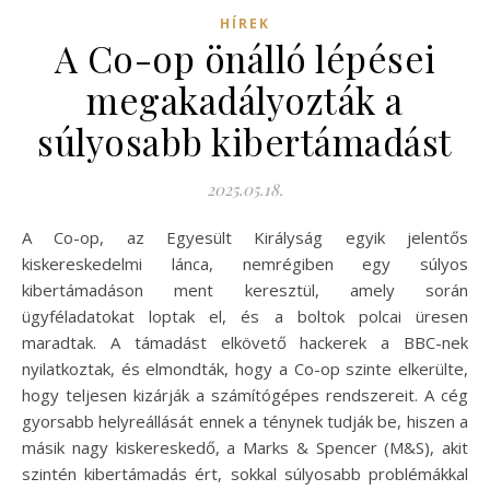
HÍREK
A Co-op önálló lépései
megakadályozták a
súlyosabb kibertámadást
2025.05.18.
A Co-op, az Egyesült Királyság egyik jelentős
kiskereskedelmi lánca, nemrégiben egy súlyos
kibertámadáson ment keresztül, amely során
ügyféladatokat loptak el, és a boltok polcai üresen
maradtak. A támadást elkövető hackerek a BBC-nek
nyilatkoztak, és elmondták, hogy a Co-op szinte elkerülte,
hogy teljesen kizárják a számítógépes rendszereit. A cég
gyorsabb helyreállását ennek a ténynek tudják be, hiszen a
másik nagy kiskereskedő, a Marks & Spencer (M&S), akit
szintén kibertámadás ért, sokkal súlyosabb problémákkal