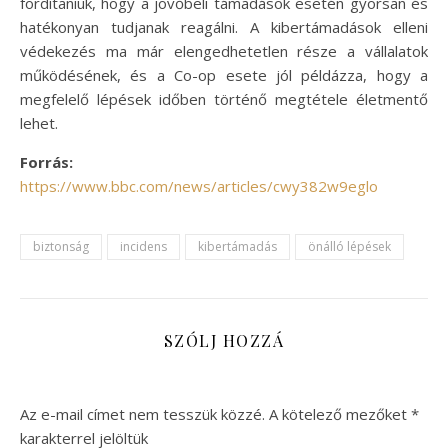
fordítaniuk, hogy a jövőbeli támadások esetén gyorsan és
hatékonyan tudjanak reagálni. A kibertámadások elleni
védekezés ma már elengedhetetlen része a vállalatok
működésének, és a Co-op esete jól példázza, hogy a
megfelelő lépések időben történő megtétele életmentő
lehet.
Forrás:
https://www.bbc.com/news/articles/cwy382w9eglo
biztonság
incidens
kibertámadás
önálló lépések
SZÓLJ HOZZÁ
Az e-mail címet nem tesszük közzé.
A kötelező mezőket
*
karakterrel jelöltük