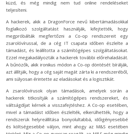
küzd, és még mindig nem tud online rendeléseket
teljesíteni.
A hackerek, akik a DragonForce nevű kibertámadásokkal
foglalkozó szolgáltatást használják, kifejtették, hogy
megpróbálták megfertőzni a Co-op rendszereit egy
zsarolóvírussal, de a cég IT csapata időben észlelte a
támadást, és leállította a számítógépes szolgáltatásokat.
Ezzel megakadályozták a hackerek további előrehaladását.
A bűnözők, akik ironikus módon a Co-op döntését bírálják,
azt állítják, hogy a cég saját magát zárta ki a rendszeréből,
ami súlyosan érintette az eladásokat és a logisztikát.
A zsarolóvírusok olyan támadások, amelyek során a
hackerek titkosítják a számítógépes rendszereket, és
váltságdíjat kérnek a visszafejtéshez. A Co-op esetében,
mivel a támadást időben észlelték, elkerülhették, hogy a
rendszerük helyreállítása bonyolultabbá, időigényesebbé
és költségesebbé váljon, mint ahogy az M&S esetében
történt. Míg a Co-op gyorsan reagált, az M&S még mindig