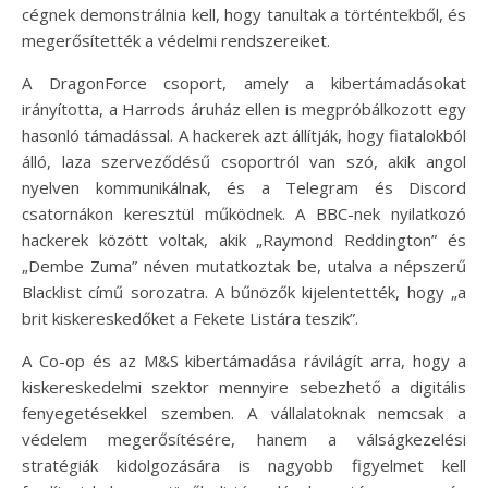
cégnek demonstrálnia kell, hogy tanultak a történtekből, és
megerősítették a védelmi rendszereiket.
A DragonForce csoport, amely a kibertámadásokat
irányította, a Harrods áruház ellen is megpróbálkozott egy
hasonló támadással. A hackerek azt állítják, hogy fiatalokból
álló, laza szerveződésű csoportról van szó, akik angol
nyelven kommunikálnak, és a Telegram és Discord
csatornákon keresztül működnek. A BBC-nek nyilatkozó
hackerek között voltak, akik „Raymond Reddington” és
„Dembe Zuma” néven mutatkoztak be, utalva a népszerű
Blacklist című sorozatra. A bűnözők kijelentették, hogy „a
brit kiskereskedőket a Fekete Listára teszik”.
A Co-op és az M&S kibertámadása rávilágít arra, hogy a
kiskereskedelmi szektor mennyire sebezhető a digitális
fenyegetésekkel szemben. A vállalatoknak nemcsak a
védelem megerősítésére, hanem a válságkezelési
stratégiák kidolgozására is nagyobb figyelmet kell