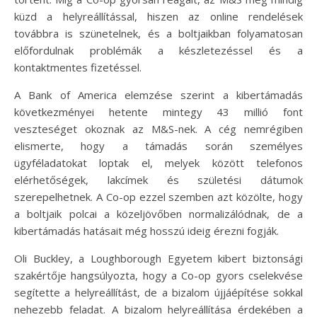
küzd a helyreállítással, hiszen az online rendelések
továbbra is szünetelnek, és a boltjaikban folyamatosan
előfordulnak problémák a készletezéssel és a
kontaktmentes fizetéssel.
A Bank of America elemzése szerint a kibertámadás
következményei hetente mintegy 43 millió font
veszteséget okoznak az M&S-nek. A cég nemrégiben
elismerte, hogy a támadás során személyes
ügyféladatokat loptak el, melyek között telefonos
elérhetőségek, lakcímek és születési dátumok
szerepelhetnek. A Co-op ezzel szemben azt közölte, hogy
a boltjaik polcai a közeljövőben normalizálódnak, de a
kibertámadás hatásait még hosszú ideig érezni fogják.
Oli Buckley, a Loughborough Egyetem kibert biztonsági
szakértője hangsúlyozta, hogy a Co-op gyors cselekvése
segítette a helyreállítást, de a bizalom újjáépítése sokkal
nehezebb feladat. A bizalom helyreállítása érdekében a