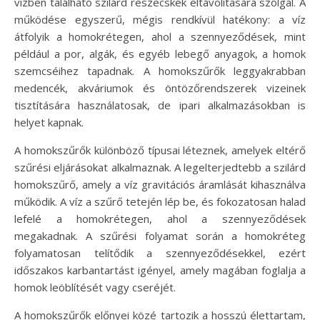
vízben található szilárd részecskék eltávolítására szolgál. A
működése egyszerű, mégis rendkívül hatékony: a víz
átfolyik a homokrétegen, ahol a szennyeződések, mint
például a por, algák, és egyéb lebegő anyagok, a homok
szemcséihez tapadnak. A homokszűrők leggyakrabban
medencék, akváriumok és öntözőrendszerek vizeinek
tisztítására használatosak, de ipari alkalmazásokban is
helyet kapnak.
A homokszűrők különböző típusai léteznek, amelyek eltérő
szűrési eljárásokat alkalmaznak. A legelterjedtebb a szilárd
homokszűrő, amely a víz gravitációs áramlását kihasználva
működik. A víz a szűrő tetején lép be, és fokozatosan halad
lefelé a homokrétegen, ahol a szennyeződések
megakadnak. A szűrési folyamat során a homokréteg
folyamatosan telítődik a szennyeződésekkel, ezért
időszakos karbantartást igényel, amely magában foglalja a
homok leöblítését vagy cseréjét.
A homokszűrők előnyei közé tartozik a hosszú élettartam,