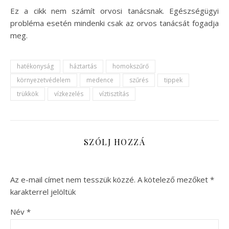
Ez a cikk nem számít orvosi tanácsnak. Egészségügyi
probléma esetén mindenki csak az orvos tanácsát fogadja
meg.
hatékonyság
háztartás
homokszűrő
környezetvédelem
medence
szűrés
tippek
trükkök
vízkezelés
víztisztítás
SZÓLJ HOZZÁ
Az e-mail címet nem tesszük közzé.
A kötelező mezőket
*
karakterrel jelöltük
Név
*