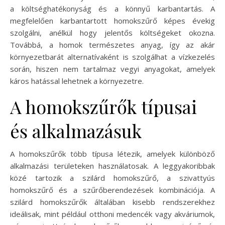
a költséghatékonyság és a könnyű karbantartás. A
megfelelően karbantartott homokszűrő képes évekig
szolgálni, anélkül hogy jelentős költségeket okozna.
Továbbá, a homok természetes anyag, így az akár
környezetbarát alternatívaként is szolgálhat a vízkezelés
során, hiszen nem tartalmaz vegyi anyagokat, amelyek
káros hatással lehetnek a környezetre.
A homokszűrők típusai
és alkalmazásuk
A homokszűrők több típusa létezik, amelyek különböző
alkalmazási területeken használatosak. A leggyakoribbak
közé tartozik a szilárd homokszűrő, a szivattyús
homokszűrő és a szűrőberendezések kombinációja. A
szilárd homokszűrők általában kisebb rendszerekhez
ideálisak, mint például otthoni medencék vagy akváriumok,