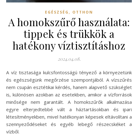
,
EGÉSZSÉG
OTTHON
A homokszűrő használata:
tippek és trükkök a
hatékony víztisztításhoz
2024.04.08.
A víz tisztasága kulcsfontosságú tényező a környezetünk
és egészségünk megőrzése szempontjából. A vízszűrés
nem csupán esztétikai kérdés, hanem alapvető szükséglet
is, különösen azokban az esetekben, amikor a vízforrások
minősége nem garantált. A homokszűrők alkalmazása
egyre elterjedtebbé vált a háztartásokban és ipari
létesítményekben, mivel hatékonyan képesek eltávolítani a
szennyeződéseket és egyéb lebegő részecskéket a
vízből.