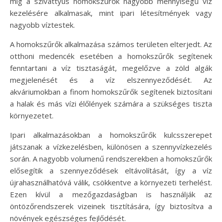
míg a szivattyús homokszűrők nagyobb mennyiségű víz
kezelésére alkalmasak, mint ipari létesítmények vagy
nagyobb víztestek.
A homokszűrők alkalmazása számos területen elterjedt. Az
otthoni medencék esetében a homokszűrők segítenek
fenntartani a víz tisztaságát, megelőzve a zöld algák
megjelenését és a víz elszennyeződését. Az
akváriumokban a finom homokszűrők segítenek biztosítani
a halak és más vízi élőlények számára a szükséges tiszta
környezetet.
Ipari alkalmazásokban a homokszűrők kulcsszerepet
játszanak a vízkezelésben, különösen a szennyvízkezelés
során. A nagyobb volumenű rendszerekben a homokszűrők
elősegítik a szennyeződések eltávolítását, így a víz
újrahasználhatóvá válik, csökkentve a környezeti terhelést.
Ezen kívül a mezőgazdaságban is használják az
öntözőrendszerek vizeinek tisztítására, így biztosítva a
növények egészséges fejlődését.