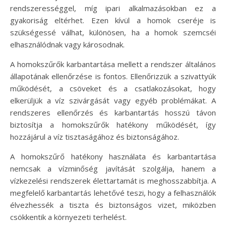
rendszerességgel, míg ipari alkalmazásokban ez a
gyakoriság eltérhet. Ezen kívül a homok cseréje is
szükségessé válhat, különösen, ha a homok szemcséi
elhasználódnak vagy károsodnak.
A homokszűrők karbantartása mellett a rendszer általános
állapotának ellenőrzése is fontos. Ellenőrizzük a szivattyúk
működését, a csöveket és a csatlakozásokat, hogy
elkerüljük a víz szivárgását vagy egyéb problémákat. A
rendszeres ellenőrzés és karbantartás hosszú távon
biztosítja a homokszűrők hatékony működését, így
hozzájárul a víz tisztaságához és biztonságához.
A homokszűrő hatékony használata és karbantartása
nemcsak a vízminőség javítását szolgálja, hanem a
vízkezelési rendszerek élettartamát is meghosszabbítja. A
megfelelő karbantartás lehetővé teszi, hogy a felhasználók
élvezhessék a tiszta és biztonságos vizet, miközben
csökkentik a környezeti terhelést.