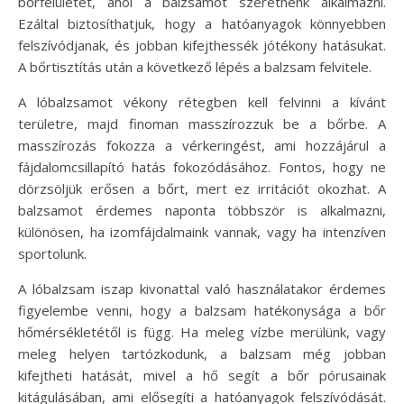
bőrfelületet, ahol a balzsamot szeretnénk alkalmazni.
Ezáltal biztosíthatjuk, hogy a hatóanyagok könnyebben
felszívódjanak, és jobban kifejthessék jótékony hatásukat.
A bőrtisztítás után a következő lépés a balzsam felvitele.
A lóbalzsamot vékony rétegben kell felvinni a kívánt
területre, majd finoman masszírozzuk be a bőrbe. A
masszírozás fokozza a vérkeringést, ami hozzájárul a
fájdalomcsillapító hatás fokozódásához. Fontos, hogy ne
dörzsöljük erősen a bőrt, mert ez irritációt okozhat. A
balzsamot érdemes naponta többször is alkalmazni,
különösen, ha izomfájdalmaink vannak, vagy ha intenzíven
sportolunk.
A lóbalzsam iszap kivonattal való használatakor érdemes
figyelembe venni, hogy a balzsam hatékonysága a bőr
hőmérsékletétől is függ. Ha meleg vízbe merülünk, vagy
meleg helyen tartózkodunk, a balzsam még jobban
kifejtheti hatását, mivel a hő segít a bőr pórusainak
kitágulásában, ami elősegíti a hatóanyagok felszívódását.