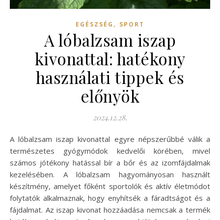
,
EGÉSZSÉG
SPORT
A lóbalzsam iszap
kivonattal: hatékony
használati tippek és
előnyök
2024.12.28.
A lóbalzsam iszap kivonattal egyre népszerűbbé válik a
természetes gyógymódok kedvelői körében, mivel
számos jótékony hatással bír a bőr és az izomfájdalmak
kezelésében. A lóbalzsam hagyományosan használt
készítmény, amelyet főként sportolók és aktív életmódot
folytatók alkalmaznak, hogy enyhítsék a fáradtságot és a
fájdalmat. Az iszap kivonat hozzáadása nemcsak a termék