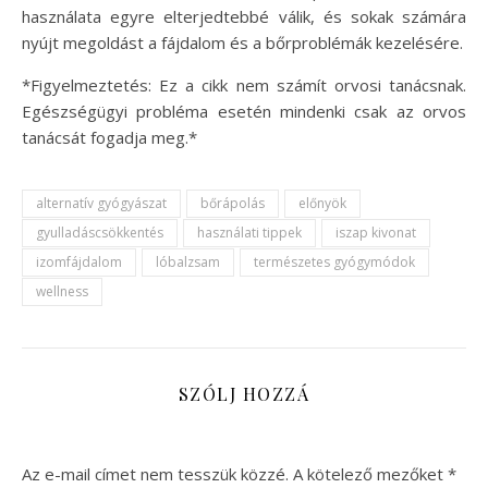
használata egyre elterjedtebbé válik, és sokak számára
nyújt megoldást a fájdalom és a bőrproblémák kezelésére.
*Figyelmeztetés: Ez a cikk nem számít orvosi tanácsnak.
Egészségügyi probléma esetén mindenki csak az orvos
tanácsát fogadja meg.*
alternatív gyógyászat
bőrápolás
előnyök
gyulladáscsökkentés
használati tippek
iszap kivonat
izomfájdalom
lóbalzsam
természetes gyógymódok
wellness
SZÓLJ HOZZÁ
Az e-mail címet nem tesszük közzé.
A kötelező mezőket
*