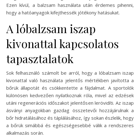
Ezen kívül, a balzsam használata után érdemes pihenni,
hogy a hatóanyagok kifejthessék jótékony hatásukat.
A lóbalzsam iszap
kivonattal kapcsolatos
tapasztalatok
Sok felhasználó számolt be arról, hogy a lóbalzsam iszap
kivonattal való használata jelentős mértékben javította a
bőrük állapotát és csökkentette a fájdalmat. A sportolók
különösen kedvezően nyilatkoznak róla, mivel az edzések
utáni regenerációs időszakot jelentősen lerövidíti. Az iszap
ásványi anyagokban gazdag összetevői hozzájárulnak a
bőr hidratálásához és táplálásához, így sokan észlelik, hogy
a bőrük simábbá és egészségesebbé válik a rendszeres
alkalmazás során.