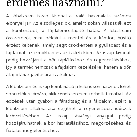
érdemes használni?
A lóbalzsam iszap kivonattal való használata számos
előnnyel jár. Az elsődleges ok, amiért sokan választják ezt
a kombinációt, a fájdalomcsillapító hatás. A lóbalzsam
összetevői, mint például a mentol és a kámfor, hűsítő
érzést keltenek, amely segít csökkenteni a gyulladást és a
fájdalmat az izmokban és az ízületekben. Az iszap kivonat
pedig hozzájárul a bőr táplálásához és regenerálásához,
így a termék nemcsak a fájdalom kezelésére, hanem a bőr
állapotának javítására is alkalmas.
A lóbalzsam és iszap kombinációja különösen hasznos lehet
sportolók számára, akik rendszeresen terhelik izmaikat. Az
edzések után gyakori a fáradtság és a fájdalom, ezért a
lóbalzsam alkalmazása segíthet a regenerációs időszak
lerövidítésében. Az iszap ásványi anyagai pedig
hozzájárulhatnak a bőr hidratálásához, megőrzéséhez és
fiatalos megjelenéséhez.