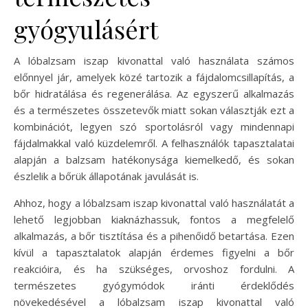
gyógyulásért
A lóbalzsam iszap kivonattal való használata számos
előnnyel jár, amelyek közé tartozik a fájdalomcsillapítás, a
bőr hidratálása és regenerálása. Az egyszerű alkalmazás
és a természetes összetevők miatt sokan választják ezt a
kombinációt, legyen szó sportolásról vagy mindennapi
fájdalmakkal való küzdelemről. A felhasználók tapasztalatai
alapján a balzsam hatékonysága kiemelkedő, és sokan
észlelik a bőrük állapotának javulását is.
Ahhoz, hogy a lóbalzsam iszap kivonattal való használatát a
lehető legjobban kiaknázhassuk, fontos a megfelelő
alkalmazás, a bőr tisztítása és a pihenőidő betartása. Ezen
kívül a tapasztalatok alapján érdemes figyelni a bőr
reakcióira, és ha szükséges, orvoshoz fordulni. A
természetes gyógymódok iránti érdeklődés
növekedésével a lóbalzsam iszap kivonattal való