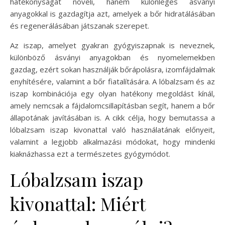
hatékonyságát növeli, hanem különleges ásványi
anyagokkal is gazdagítja azt, amelyek a bőr hidratálásában
és regenerálásában játszanak szerepet.
Az iszap, amelyet gyakran gyógyiszapnak is neveznek,
különböző ásványi anyagokban és nyomelemekben
gazdag, ezért sokan használják bőrápolásra, izomfájdalmak
enyhítésére, valamint a bőr fiatalítására. A lóbalzsam és az
iszap kombinációja egy olyan hatékony megoldást kínál,
amely nemcsak a fájdalomcsillapításban segít, hanem a bőr
állapotának javításában is. A cikk célja, hogy bemutassa a
lóbalzsam iszap kivonattal való használatának előnyeit,
valamint a legjobb alkalmazási módokat, hogy mindenki
kiaknázhassa ezt a természetes gyógymódot.
Lóbalzsam iszap
kivonattal: Miért