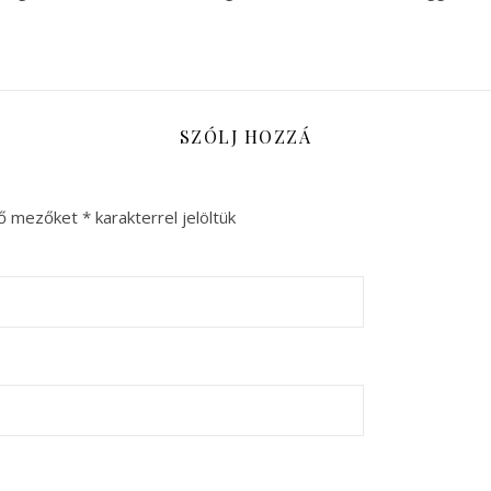
SZÓLJ HOZZÁ
ző mezőket
*
karakterrel jelöltük