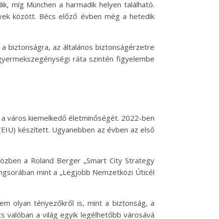
ik, míg München a harmadik helyen található.
lyek között. Bécs előző évben még a hetedik
 a biztonságra, az általános biztonságérzetre
a gyermekszegénységi ráta szintén figyelembe
ék a város kiemelkedő életminőségét. 2022-ben
” (EIU) készített. Ugyanebben az évben az első
iközben a Roland Berger „Smart City Strategy
angsorában mint a „Legjobb Nemzetközi Úticél
m olyan tényezőkről is, mint a biztonság, a
s valóban a világ egyik legélhetőbb városává