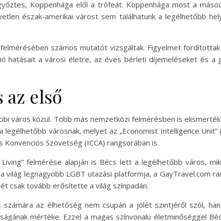
i győztes, Koppenhága elől a trófeát. Koppenhága most a másod
tlen észak-amerikai várost sem találhatunk a legélhetőbb he
 felmérésében számos mutatót vizsgáltak. Figyelmet fordítottak
ció hatásait a városi életre, az éves bérleti díjemeléseket és 
 az első
a többi város közül. Több más nemzetközi felmérésben is elismert
ta a legélhetőbb városnak, melyet az „Economist Intelligence Unit
 Konvenciós Szövetség (ICCA) rangsorában is.
iving” felmérése alapján is Bécs lett a legélhetőbb város, m
n a világ legnagyobb LGBT utazási platformja, a GayTravel.com r
ét csak tovább erősítette a világ színpadán.
zámára az élhetőség nem csupán a jólét szintjéről szól, hane
ságának mértéke. Ezzel a magas színvonalú életminőséggel Béc