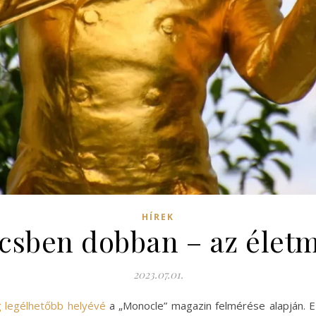
HÍREK
Bécsben dobban – az élet
2023.07.01.
g legélhetőbb helyévé
a „Monocle” magazin felmérése alapján. E