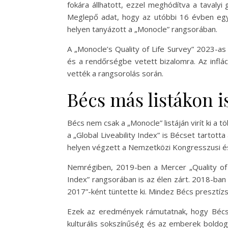
fokára állhatott, ezzel meghódítva a tavaly
Meglepő adat, hogy az utóbbi 16 évben egye
helyen tanyázott a „Monocle” rangsorában.
A „Monocle’s Quality of Life Survey” 2023-as
és a rendőrségbe vetett bizalomra. Az inflá
vették a rangsorolás során.
Bécs más listákon is
Bécs nem csak a „Monocle” listáján virít ki 
a „Global Liveability Index” is Bécset tartot
helyen végzett a Nemzetközi Kongresszusi és
Nemrégiben, 2019-ben a Mercer „Quality of L
Index” rangsorában is az élen zárt. 2018-ba
2017”-ként tüntette ki. Mindez Bécs presztízs
Ezek az eredmények rámutatnak, hogy Bécs s
kulturális sokszínűség és az emberek boldog