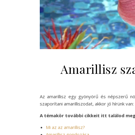
Amarillisz s
Az amarillisz egy gyönyörű és népszerű nö
szaporítani amarilliszodat, akkor jó hírünk 
A témakör további cikkeit itt találod meg
Mi az az amarillisz?
Amarillisz gondozása