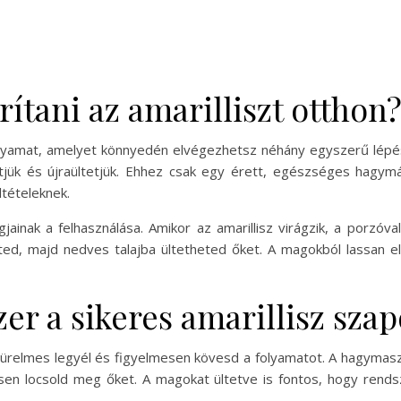
ítani az amarilliszt otthon
folyamat, amelyet könnyedén elvégezhetsz néhány egyszerű lép
nítjük és újraültetjük. Ehhez csak egy érett, egészséges hagy
ltételeknek.
ainak a felhasználása. Amikor az amarillisz virágzik, a porzóv
d, majd nedves talajba ültetheted őket. A magokból lassan e
r a sikeres amarillisz szap
 türelmes legyél és figyelmesen kövesd a folyamatot. A hagymas
en locsold meg őket. A magokat ültetve is fontos, hogy rends