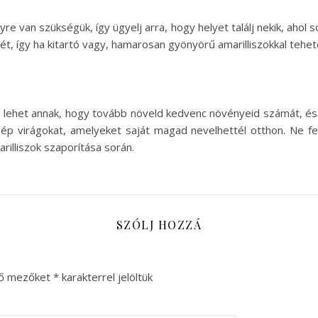
yre van szükségük, így ügyelj arra, hogy helyet találj nekik, ahol
, így ha kitartó vagy, hamarosan gyönyörű amarilliszokkal tehe
a lehet annak, hogy tovább növeld kedvenc növényeid számát, és 
ép virágokat, amelyeket saját magad nevelhettél otthon. Ne 
illiszok szaporítása során.
SZÓLJ HOZZÁ
ző mezőket
*
karakterrel jelöltük