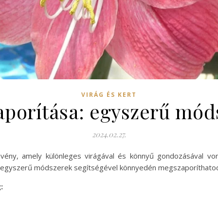
VIRÁG ÉS KERT
zaporítása: egyszerű mód
2024.02.27.
vény, amely különleges virágával és könnyű gondozásával vo
van: egyszerű módszerek segítségével könnyedén megszaporíthatod
: