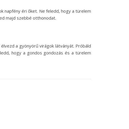
 sok napfény éri őket. Ne feledd, hogy a türelem
ted majd szebbé otthonodat.
élvezd a gyönyörű virágok látványát. Próbáld
feledd, hogy a gondos gondozás és a türelem