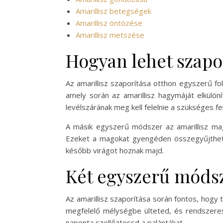
Amarillisz betegségek
Amarillisz öntözése
Amarillisz metszése
Hogyan lehet szapor
Az amarillisz szaporítása otthon egyszerű 
amely során az amarillisz hagymáját elkülö
levélszárának meg kell felelnie a szükséges fe
A másik egyszerű módszer az amarillisz magj
Ezeket a magokat gyengéden összegyűjthete
később virágot hoznak majd.
Két egyszerű módsze
Az amarillisz szaporítása során fontos, hogy
megfelelő mélységbe ülteted, és rendszeres
naponta szellőztessd a palántákat.