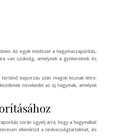
?
ésben. Az egyik módszer a hagymaszaporítás,
mára van szükség, amelynek a gyökereinek és
al történő beporzás után magok hoznak létre.
lkezdenek növekedni az új hagymák, amelyek
orításához
zaporítás során ügyelj arra, hogy a hagymákat
zeresen ellenőrizd a nedvességtartalmat, és