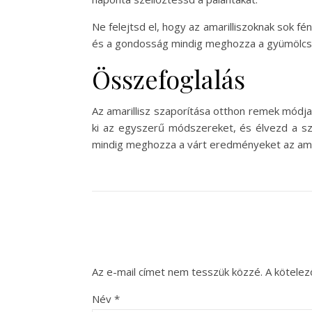
Ne felejtsd el, hogy az amarilliszoknak sok fén
és a gondosság mindig meghozza a gyümölcsét
Összefoglalás
Az amarillisz szaporítása otthon remek módj
ki az egyszerű módszereket, és élvezd a sz
mindig meghozza a várt eredményeket az amar
Az e-mail címet nem tesszük közzé.
A kötele
Név
*