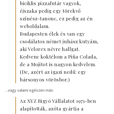
biciklis pizzafutár vagyok,
éjszaka pedig egy törekvő
színész-tanonc, ez pedig az én
weboldalam.
Budapesten élek és van egy
csodálatos német juhász kutyám,
aki Velorex névre hallgat.
Kedvenc koktélom a Piña Colada,
de a Mojitot is nagyon kedvelem.
(De, azért az igazi nedű: egy
bársonyos vörösbor.)
…vagy valami egészen más:
Az XYZ Bigyó Vállalatot 1971-ben
alapították, azóta gyártja a