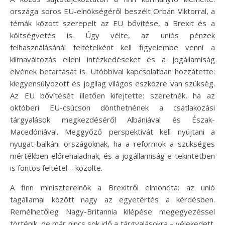
országa soros EU-elnökségéről beszélt Orbán Viktorral, a
témák között szerepelt az EU bővítése, a Brexit és a
költségvetés is. Úgy vélte, az uniós pénzek
felhasználásánál feltételként kell figyelembe venni a
klímaváltozás elleni intézkedéseket és a jogállamiság
elvének betartását is. Utóbbival kapcsolatban hozzátette:
kiegyensúlyozott és jogilag világos eszközre van szükség.
Az EU bővítését illetően kifejtette: szeretnék, ha az
októberi EU-csúcson dönthetnének a csatlakozási
tárgyalások megkezdéséről Albániával és Észak-
Macedóniával. Meggyőző perspektívát kell nyújtani a
nyugat-balkáni országoknak, ha a reformok a szükséges
mértékben előrehaladnak, és a jogállamiság e tekintetben
is fontos feltétel – közölte.
A finn miniszterelnök a Brexitről elmondta: az unió
tagállamai között nagy az egyetértés a kérdésben.
Remélhetőleg Nagy-Britannia kilépése megegyezéssel
történik, de már nincs sok idő a tárgyalásokra – vélekedett.