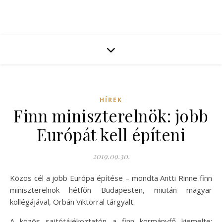
HÍREK
Finn miniszterelnök: jobb
Európát kell építeni
2019.09.30.
Közös cél a jobb Európa építése – mondta Antti Rinne finn
miniszterelnök hétfőn Budapesten, miután magyar
kollégájával, Orbán Viktorral tárgyalt.
A közös sajtótájékoztatón a finn kormányfő kiemelte: