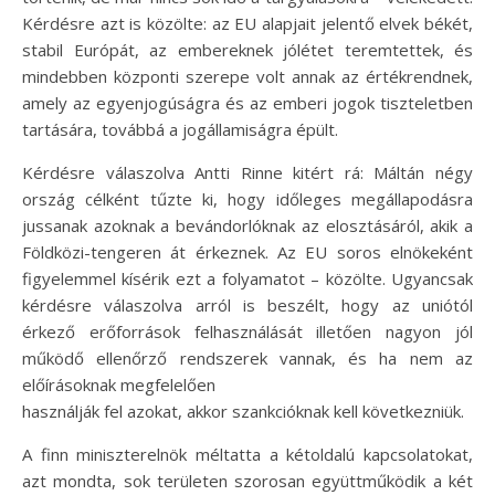
Kérdésre azt is közölte: az EU alapjait jelentő elvek békét,
stabil Európát, az embereknek jólétet teremtettek, és
mindebben központi szerepe volt annak az értékrendnek,
amely az egyenjogúságra és az emberi jogok tiszteletben
tartására, továbbá a jogállamiságra épült.
Kérdésre válaszolva Antti Rinne kitért rá: Máltán négy
ország célként tűzte ki, hogy időleges megállapodásra
jussanak azoknak a bevándorlóknak az elosztásáról, akik a
Földközi-tengeren át érkeznek. Az EU soros elnökeként
figyelemmel kísérik ezt a folyamatot – közölte. Ugyancsak
kérdésre válaszolva arról is beszélt, hogy az uniótól
érkező erőforrások felhasználását illetően nagyon jól
működő ellenőrző rendszerek vannak, és ha nem az
előírásoknak megfelelően
használják fel azokat, akkor szankcióknak kell következniük.
A finn miniszterelnök méltatta a kétoldalú kapcsolatokat,
azt mondta, sok területen szorosan együttműködik a két