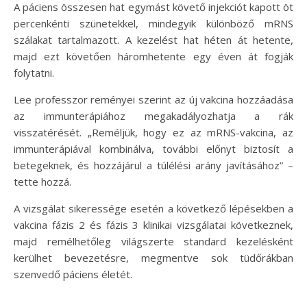
A páciens összesen hat egymást követő injekciót kapott öt
percenkénti szünetekkel, mindegyik különböző mRNS
szálakat tartalmazott. A kezelést hat héten át hetente,
majd ezt követően háromhetente egy éven át fogják
folytatni.
Lee professzor reményei szerint az új vakcina hozzáadása
az immunterápiához megakadályozhatja a rák
visszatérését. „Reméljük, hogy ez az mRNS-vakcina, az
immunterápiával kombinálva, további előnyt biztosít a
betegeknek, és hozzájárul a túlélési arány javításához” –
tette hozzá.
A vizsgálat sikeressége esetén a következő lépésekben a
vakcina fázis 2 és fázis 3 klinikai vizsgálatai következnek,
majd remélhetőleg világszerte standard kezelésként
kerülhet bevezetésre, megmentve sok tüdőrákban
szenvedő páciens életét.