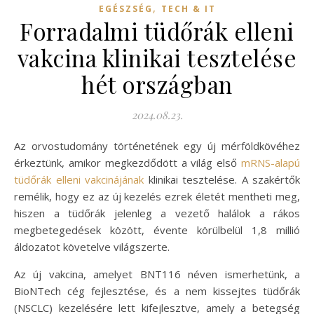
,
EGÉSZSÉG
TECH & IT
Forradalmi tüdőrák elleni
vakcina klinikai tesztelése
hét országban
2024.08.23.
Az orvostudomány történetének egy új mérföldkövéhez
érkeztünk, amikor megkezdődött a világ első
mRNS-alapú
tüdőrák elleni vakcinájának
klinikai tesztelése. A szakértők
remélik, hogy ez az új kezelés ezrek életét mentheti meg,
hiszen a tüdőrák jelenleg a vezető halálok a rákos
megbetegedések között, évente körülbelül 1,8 millió
áldozatot követelve világszerte.
Az új vakcina, amelyet BNT116 néven ismerhetünk, a
BioNTech cég fejlesztése, és a nem kissejtes tüdőrák
(NSCLC) kezelésére lett kifejlesztve, amely a betegség