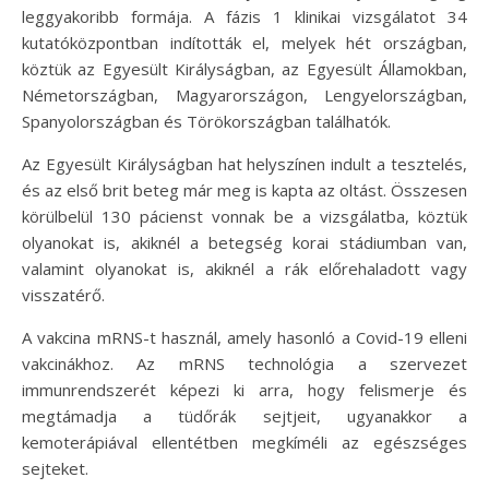
leggyakoribb formája. A fázis 1 klinikai vizsgálatot 34
kutatóközpontban indították el, melyek hét országban,
köztük az Egyesült Királyságban, az Egyesült Államokban,
Németországban, Magyarországon, Lengyelországban,
Spanyolországban és Törökországban találhatók.
Az Egyesült Királyságban hat helyszínen indult a tesztelés,
és az első brit beteg már meg is kapta az oltást. Összesen
körülbelül 130 pácienst vonnak be a vizsgálatba, köztük
olyanokat is, akiknél a betegség korai stádiumban van,
valamint olyanokat is, akiknél a rák előrehaladott vagy
visszatérő.
A vakcina mRNS-t használ, amely hasonló a Covid-19 elleni
vakcinákhoz. Az mRNS technológia a szervezet
immunrendszerét képezi ki arra, hogy felismerje és
megtámadja a tüdőrák sejtjeit, ugyanakkor a
kemoterápiával ellentétben megkíméli az egészséges
sejteket.