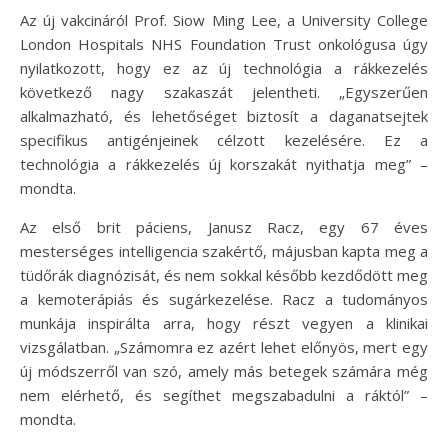
Az új vakcináról Prof. Siow Ming Lee, a University College
London Hospitals NHS Foundation Trust onkológusa úgy
nyilatkozott, hogy ez az új technológia a rákkezelés
következő nagy szakaszát jelentheti. „Egyszerűen
alkalmazható, és lehetőséget biztosít a daganatsejtek
specifikus antigénjeinek célzott kezelésére. Ez a
technológia a rákkezelés új korszakát nyithatja meg” –
mondta.
Az első brit páciens, Janusz Racz, egy 67 éves
mesterséges intelligencia szakértő, májusban kapta meg a
tüdőrák diagnózisát, és nem sokkal később kezdődött meg
a kemoterápiás és sugárkezelése. Racz a tudományos
munkája inspirálta arra, hogy részt vegyen a klinikai
vizsgálatban. „Számomra ez azért lehet előnyös, mert egy
új módszerről van szó, amely más betegek számára még
nem elérhető, és segíthet megszabadulni a ráktól” –
mondta.