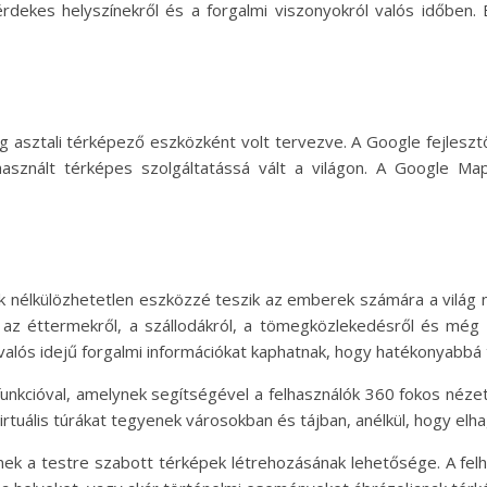
z érdekes helyszínekről és a forgalmi viszonyokról valós időben.
g asztali térképező eszközként volt tervezve. A Google fejlesz
asznált térképes szolgáltatássá vált a világon. A Google Map
 nélkülözhetetlen eszközzé teszik az emberek számára a világ n
l, az éttermekről, a szállodákról, a tömegközlekedésről és még
 valós idejű forgalmi információkat kaphatnak, hogy hatékonyabbá
nkcióval, amelynek segítségével a felhasználók 360 fokos nézetbe
irtuális túrákat tegyenek városokban és tájban, anélkül, hogy elh
ek a testre szabott térképek létrehozásának lehetősége. A felh