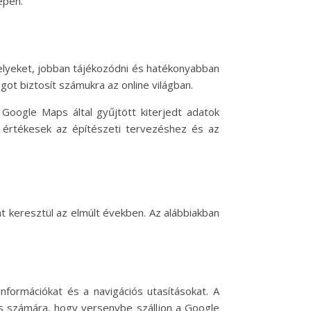
épen.
helyeket, jobban tájékozódni és hatékonyabban
got biztosít számukra az online világban.
 Google Maps által gyűjtött kiterjedt adatok
l értékesek az építészeti tervezéshez és az
t keresztül az elmúlt években. Az alábbiakban
nformációkat és a navigációs utasításokat. A
aps számára, hogy versenybe szálljon a Google