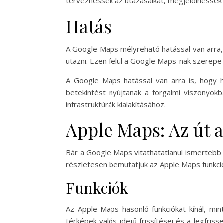
tervezhessék az utazásaikat, megjelölhessék 
Hatás
A Google Maps mélyreható hatással van arra, 
utazni. Ezen felül a Google Maps-nak szerepe v
A Google Maps hatással van arra is, hogy ho
betekintést nyújtanak a forgalmi viszonyok
infrastruktúrák kialakításához.
Apple Maps: Az út a
Bár a Google Maps vitathatatlanul ismertebb 
részletesen bemutatjuk az Apple Maps funkció
Funkciók
Az Apple Maps hasonló funkciókat kínál, min
térképek valós idejű frissítései és a legfri