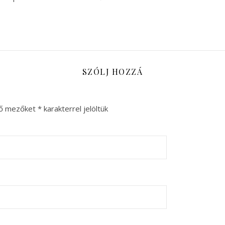
SZÓLJ HOZZÁ
ző mezőket
*
karakterrel jelöltük