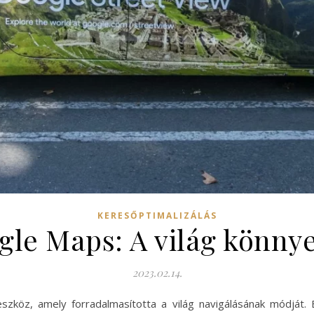
KERESŐPTIMALIZÁLÁS
gle Maps: A világ könny
2023.02.14.
köz, amely forradalmasította a világ navigálásának módját. 