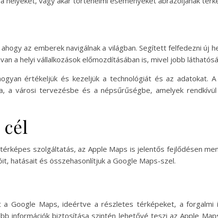
a helyeket, vagy akár történelmi eseményeket ábrázoljanak térk
ahogy az emberek navigálnak a világban. Segített felfedezni új 
an a helyi vállalkozások előmozdításában is, mivel jobb láthatósá
gyan értékeljük és kezeljük a technológiát és az adatokat. A
ba, a városi tervezésbe és a népsűrűségbe, amelyek rendkívü
 cél
térképes szolgáltatás, az Apple Maps is jelentős fejlődésen men
it, hatásait és összehasonlítjuk a Google Maps-szel.
t a Google Maps, ideértve a részletes térképeket, a forgalmi i
ssebb információk biztosítása szintén lehetővé teszi az Apple M