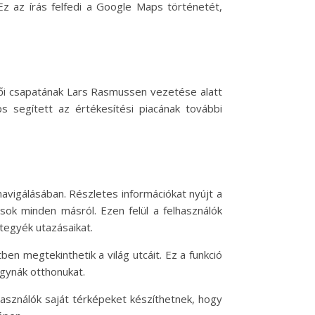
 Ez az írás felfedi a Google Maps történetét,
tői csapatának Lars Rasmussen vezetése alatt
s segített az értékesítési piacának további
avigálásában. Részletes információkat nyújt a
 sok minden másról. Ezen felül a felhasználók
 tegyék utazásaikat.
n megtekinthetik a világ utcáit. Ez a funkció
agynák otthonukat.
asználók saját térképeket készíthetnek, hogy