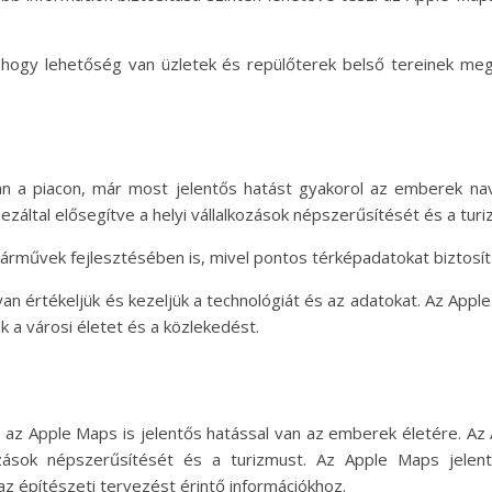
hogy lehetőség van üzletek és repülőterek belső tereinek megj
an a piacon, már most jelentős hatást gyakorol az emberek nav
l, ezáltal elősegítve a helyi vállalkozások népszerűsítését és a tur
árművek fejlesztésében is, mivel pontos térképadatokat biztosít
an értékeljük és kezeljük a technológiát és az adatokat. Az Apple
a városi életet és a közlekedést.
az Apple Maps is jelentős hatással van az emberek életére. Az A
kozások népszerűsítését és a turizmust. Az Apple Maps jelen
az építészeti tervezést érintő információkhoz.