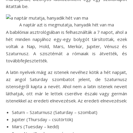
iktattak be.
A naptár azt is megmutatja, hanyadik hét van ma
A babilóniai asztrológiában is felhasználták a 7 napot, ahol a
hét minden napjához egy-egy bolygót társítottak, ezek
voltak a Nap, Hold, Mars, Merkúr, Jupiter, Vénusz és
Szaturnusz. A szisztémát a rómaiak is átvették, és
továbbfejlesztették.
A latin nyelvek máig az istenek nevéhez kötik a hét napjait,
az angol Saturday szombatot jelent, de Szaturnusz
istenségről kapta a nevét. Ahol nem a latin istenek neveit
láthatjuk, ott már le lettek cserélve északi vagy germán
istenekkel az eredeti elnevezések. Az eredeti elnevezések:
Saturn – Szaturnusz (Saturday – szombat)
Jupiter (Thursday – csütörtök)
Mars (Tuesday – kedd)