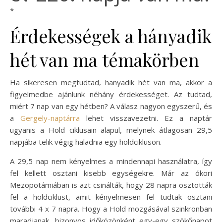
*
Érdekességek a hányadik
hét van ma témakörben
Ha sikeresen megtudtad, hanyadik hét van ma, akkor a
figyelmedbe ajánlunk néhány érdekességet. Az tudtad,
miért 7 nap van egy hétben? A válasz nagyon egyszerű, és
a
Gergely-naptárra
lehet visszavezetni. Ez a naptár
ugyanis a Hold ciklusain alapul, melynek átlagosan 29,5
napjába telik végig haladnia egy holdcikluson.
A 29,5 nap nem kényelmes a mindennapi használatra, így
fel kellett osztani kisebb egységekre. Már az ókori
Mezopotámiában is azt csinálták, hogy 28 napra osztották
fel a holdciklust, amit kényelmesen fel tudtak osztani
további 4 x 7 napra. Hogy a Hold mozgásával szinkronban
maradjanak, bizonyos időközönként egy-egy szökőnapot