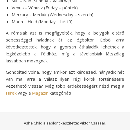
Sun – Nap (Sunday – vasárnap)
Venus – Vénusz (Friday – péntek)
Mercury – Merkúr (Wednesday – szerda)
Moon – Hold (Monday – hétfő)
A rómaiak azt is megfigyelték, hogy a bolygók eltérő
sebességgel haladnak át az égbolton. Ebből arra
következtettek, hogy a gyorsan áthaladók lehetnek a
legközelebb a Földhöz, míg a távolabbiak látszólag
lassabban mozognak.
Gondoltad volna, hogy amikor azt kérdezed, hányadik hét
van ma, arra a válasz ilyen régi korok történéseire
vezethető vissza? Még több érdekességért nézd meg a
Hírek
vagy a
Magazin
kategóriát!
Ashe Child a sablont készítette:
Viktor Csaszar.