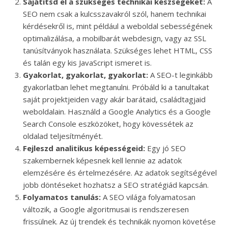
Sajátítsd el a szükséges technikai készségeket:
A
SEO nem csak a kulcsszavakról szól, hanem technikai
kérdésekről is, mint például a weboldal sebességének
optimalizálása, a mobilbarát webdesign, vagy az SSL
tanúsítványok használata. Szükséges lehet HTML, CSS
és talán egy kis JavaScript ismeret is.
Gyakorlat, gyakorlat, gyakorlat:
A SEO-t leginkább
gyakorlatban lehet megtanulni. Próbáld ki a tanultakat
saját projektjeiden vagy akár barátaid, családtagjaid
weboldalain. Használd a Google Analytics és a Google
Search Console eszközöket, hogy kövessétek az
oldalad teljesítményét.
Fejleszd analitikus képességeid:
Egy jó SEO
szakembernek képesnek kell lennie az adatok
elemzésére és értelmezésére. Az adatok segítségével
jobb döntéseket hozhatsz a SEO stratégiád kapcsán.
Folyamatos tanulás:
A SEO világa folyamatosan
változik, a Google algoritmusai is rendszeresen
frissülnek. Az új trendek és technikák nyomon követése