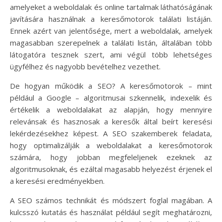
amelyeket a weboldalak és online tartalmak láthatóságának
javítására használnak a keresőmotorok találati listáján.
Ennek azért van jelentősége, mert a weboldalak, amelyek
magasabban szerepelnek a találati listán, általában több
látogatóra tesznek szert, ami végül több lehetséges
ügyfélhez és nagyobb bevételhez vezethet.
De hogyan működik a SEO? A keresőmotorok – mint
például a Google – algoritmusai szkennelik, indexelik és
értékelik a weboldalakat az alapján, hogy mennyire
relevánsak és hasznosak a keresők által beírt keresési
lekérdezésekhez képest. A SEO szakemberek feladata,
hogy optimalizálják a weboldalakat a keresőmotorok
számára, hogy jobban megfeleljenek ezeknek az
algoritmusoknak, és ezáltal magasabb helyezést érjenek el
a keresési eredményekben.
A SEO számos technikát és módszert foglal magában. A
kulcsszó kutatás és használat például segít meghatározni,