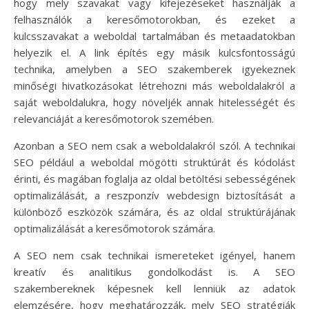
hogy mely szavakat vagy kifejezéseket használják a
felhasználók a keresőmotorokban, és ezeket a
kulcsszavakat a weboldal tartalmában és metaadatokban
helyezik el. A link építés egy másik kulcsfontosságú
technika, amelyben a SEO szakemberek igyekeznek
minőségi hivatkozásokat létrehozni más weboldalakról a
saját weboldalukra, hogy növeljék annak hitelességét és
relevanciáját a keresőmotorok szemében.
Azonban a SEO nem csak a weboldalakról szól. A technikai
SEO például a weboldal mögötti struktúrát és kódolást
érinti, és magában foglalja az oldal betöltési sebességének
optimalizálását, a reszponzív webdesign biztosítását a
különböző eszközök számára, és az oldal struktúrájának
optimalizálását a keresőmotorok számára.
A SEO nem csak technikai ismereteket igényel, hanem
kreatív és analitikus gondolkodást is. A SEO
szakembereknek képesnek kell lenniük az adatok
elemzésére, hogy meghatározzák, mely SEO stratégiák