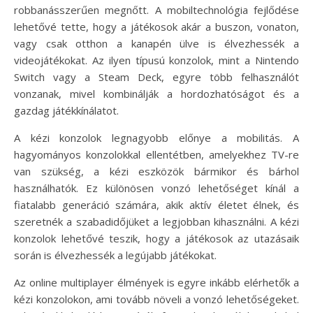
robbanásszerűen megnőtt. A mobiltechnológia fejlődése
lehetővé tette, hogy a játékosok akár a buszon, vonaton,
vagy csak otthon a kanapén ülve is élvezhessék a
videojátékokat. Az ilyen típusú konzolok, mint a Nintendo
Switch vagy a Steam Deck, egyre több felhasználót
vonzanak, mivel kombinálják a hordozhatóságot és a
gazdag játékkínálatot.
A kézi konzolok legnagyobb előnye a mobilitás. A
hagyományos konzolokkal ellentétben, amelyekhez TV-re
van szükség, a kézi eszközök bármikor és bárhol
használhatók. Ez különösen vonzó lehetőséget kínál a
fiatalabb generáció számára, akik aktív életet élnek, és
szeretnék a szabadidőjüket a legjobban kihasználni. A kézi
konzolok lehetővé teszik, hogy a játékosok az utazásaik
során is élvezhessék a legújabb játékokat.
Az online multiplayer élmények is egyre inkább elérhetők a
kézi konzolokon, ami tovább növeli a vonzó lehetőségeket.