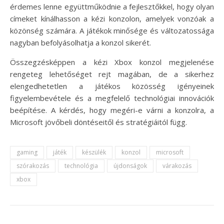
érdemes lenne együttműködnie a fejlesztőkkel, hogy olyan
címeket kínálhasson a kézi konzolon, amelyek vonzóak a
közönség számára. A játékok minősége és változatossága
nagyban befolyásolhatja a konzol sikerét.
Összegzésképpen a kézi Xbox konzol megjelenése
rengeteg lehetőséget rejt magában, de a sikerhez
elengedhetetlen a játékos közösség igényeinek
figyelembevétele és a megfelelő technológiai innovációk
beépítése. A kérdés, hogy megéri-e várni a konzolra, a
Microsoft jövőbeli döntéseitől és stratégiáitól függ.
gaming
játék
készülék
konzol
microsoft
szórakozás
technológia
újdonságok
várakozás
xbox