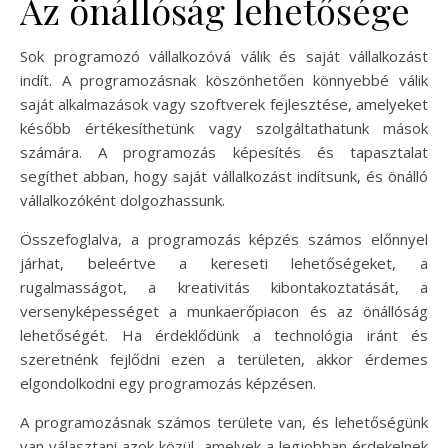
Az önállóság lehetősége
Sok programozó vállalkozóvá válik és saját vállalkozást
indít. A programozásnak köszönhetően könnyebbé válik
saját alkalmazások vagy szoftverek fejlesztése, amelyeket
később értékesíthetünk vagy szolgáltathatunk mások
számára. A programozás képesítés és tapasztalat
segíthet abban, hogy saját vállalkozást indítsunk, és önálló
vállalkozóként dolgozhassunk.
Összefoglalva, a programozás képzés számos előnnyel
járhat, beleértve a kereseti lehetőségeket, a
rugalmasságot, a kreativitás kibontakoztatását, a
versenyképességet a munkaerőpiacon és az önállóság
lehetőségét. Ha érdeklődünk a technológia iránt és
szeretnénk fejlődni ezen a területen, akkor érdemes
elgondolkodni egy programozás képzésen.
A programozásnak számos területe van, és lehetőségünk
van választani azok közül, amelyek a legjobban érdekelnek