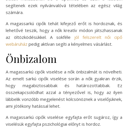
segítenek ezek nyilvánvalóvá tételében az egész világ
számára.
A magassarkú cipők tehát kifejező erőt is hordoznak, és
lehetővé teszik, hogy a nők kreatív módon játszhassanak
az öltözködésükkel. A sokféle
jól felszerelt női cipő
webáruház
pedig aktívan segíti a kényelmes vásárlást.
Önbizalom
A magassarkú cipők viselése a nők önbizalmát is növelheti.
Az emelt sarkú cipők viselése során a nők gyakran érzik,
hogy magabiztosabbak és határozottabbak. Ez
összekapcsolódhat azzal a tényezővel is, hogy az ilyen
lábbelik vonzóbb megjelenést kölcsönöznek a viselőjüknek,
ami jótékony hatással lehet.
A magassarkú cipők viselése egyfajta erőt sugároz, így a
viselésük egyfajta pszichológiai előnyt is hordoz.