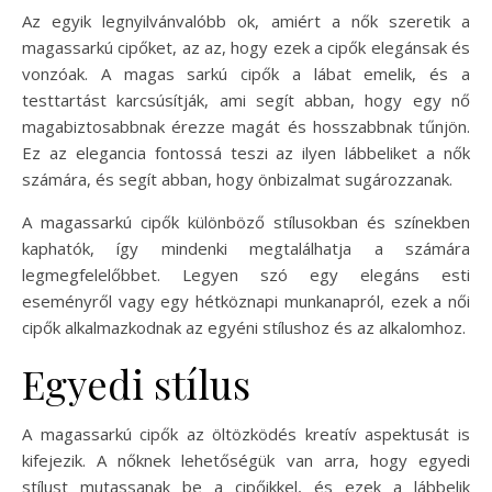
Az egyik legnyilvánvalóbb ok, amiért a nők szeretik a
magassarkú cipőket, az az, hogy ezek a cipők elegánsak és
vonzóak. A magas sarkú cipők a lábat emelik, és a
testtartást karcsúsítják, ami segít abban, hogy egy nő
magabiztosabbnak érezze magát és hosszabbnak tűnjön.
Ez az elegancia fontossá teszi az ilyen lábbeliket a nők
számára, és segít abban, hogy önbizalmat sugározzanak.
A magassarkú cipők különböző stílusokban és színekben
kaphatók, így mindenki megtalálhatja a számára
legmegfelelőbbet. Legyen szó egy elegáns esti
eseményről vagy egy hétköznapi munkanapról, ezek a női
cipők alkalmazkodnak az egyéni stílushoz és az alkalomhoz.
Egyedi stílus
A magassarkú cipők az öltözködés kreatív aspektusát is
kifejezik. A nőknek lehetőségük van arra, hogy egyedi
stílust mutassanak be a cipőikkel, és ezek a lábbelik