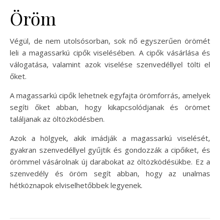
Öröm
Végül, de nem utolsósorban, sok nő egyszerűen örömét
leli a magassarkú cipők viselésében. A cipők vásárlása és
válogatása, valamint azok viselése szenvedéllyel tölti el
őket.
A magassarkú cipők lehetnek egyfajta örömforrás, amelyek
segíti őket abban, hogy kikapcsolódjanak és örömet
találjanak az öltözködésben.
Azok a hölgyek, akik imádják a magassarkú viselését,
gyakran szenvedéllyel gyűjtik és gondozzák a cipőiket, és
örömmel vásárolnak új darabokat az öltözködésükbe. Ez a
szenvedély és öröm segít abban, hogy az unalmas
hétköznapok elviselhetőbbek legyenek.