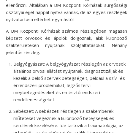
ellenőrizni. Általában a BM Központi Kórházak sürgősségi
osztályai éjjel-nappal nyitva vannak, de az egyes részlegek
nyitvatartása eltérhet egymástól.
A BM Központi Kórházak számos részlegében magasan
képzett orvosok és ápolók dolgoznak, akik különböző
szakterületeken nyújtanak szolgáltatásokat. Néhány
jelentős részleg:
Belgyógyászat: A belgyógyászat részlegén az orvosok
általános orvosi ellátást nyújtanak, diagnosztizálják és
kezelik a belső szervek betegségeit, például a szív- és
érrendszeri problémákat, légzőszervi
megbetegedéseket és emésztőrendszeri
rendellenességeket.
Sebészet: A sebészeti részlegen a szakemberek
műtéteket végeznek a különböző betegségek és
sérülések kezelésére. Ide tartozik a traumatológia, az
ortopédia, az érsebészet és a rákkal kapcsolatos