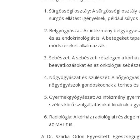
Sürgősségi osztály: A sürgősségi osztály a
sürgős ellátást igényelnek, például súly
Belgyógyászat: Az intézmény belgyógyászat
és az endokrinológiát is. A betegeket tap
módszereket alkalmazzák.
Sebészet: A sebészeti részlegen a kórház 
beavatkozásokat és az onkológiai sebészet
Nőgyógyászat és szülészet: A nőgyógyászati
nőgyógyászok gondoskodnak a terhes és sz
Gyermekgyógyászat: Az intézmény gyermek
széles körű szolgáltatásokat kínálnak a 
Radiológia: A kórház radiológiai részlege 
az MRI-t is.
A Dr. Szarka Ödön Egyesített Egészségügy