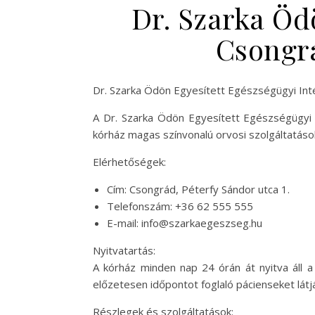
Dr. Szarka Öd
Csongrá
Dr. Szarka Ödön Egyesített Egészségügyi In
A Dr. Szarka Ödön Egyesített Egészségügyi 
kórház magas színvonalú orvosi szolgáltatások
Elérhetőségek:
Cím: Csongrád, Péterfy Sándor utca 1.
Telefonszám: +36 62 555 555
E-mail:
info@szarkaegeszseg.hu
Nyitvatartás:
A kórház minden nap 24 órán át nyitva áll a
előzetesen időpontot foglaló pácienseket látj
Részlegek és szolgáltatások: