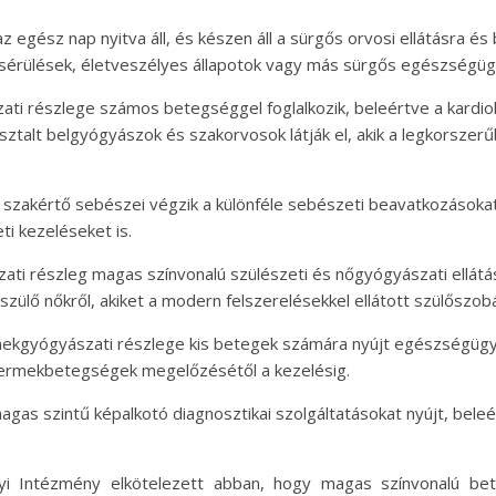
z egész nap nyitva áll, és készen áll a sürgős orvosi ellátásra és
os sérülések, életveszélyes állapotok vagy más sürgős egészségü
i ​​részlege számos betegséggel foglalkozik, beleértve a kardiol
asztalt belgyógyászok és szakorvosok látják el, akik a legkorszer
szakértő sebészei végzik a különféle sebészeti beavatkozásokat,
i kezeléseket is.
 ​​részleg magas színvonalú szülészeti és nőgyógyászati ​​ellátá
ülő nőkről, akiket a modern felszerelésekkel ellátott szülőszob
gyógyászati ​​részlege kis betegek számára nyújt egészségügyi
gyermekbetegségek megelőzésétől a kezelésig.
magas szintű képalkotó diagnosztikai szolgáltatásokat nyújt, bele
i Intézmény elkötelezett abban, hogy magas színvonalú bet