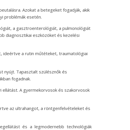
 beutalásra. Azokat a betegeket fogadják, akik
gyi problémák esetén.
ógiát, a gasztroenterológiát, a pulmonológiát
űbb diagnosztikai eszközöket és kezelési
 ideértve a rutin műtéteket, traumatológiai
st nyújt. Tapasztalt szülésznők és
ákban fogadnak.
 ellátást. A gyermekorvosok és szakorvosok
értve az ultrahangot, a röntgenfelvételeket és
egellátást és a legmodernebb technológiák