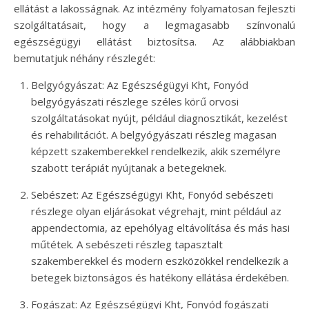
ellátást a lakosságnak. Az intézmény folyamatosan fejleszti
szolgáltatásait, hogy a legmagasabb színvonalú
egészségügyi ellátást biztosítsa. Az alábbiakban
bemutatjuk néhány részlegét:
Belgyógyászat: Az Egészségügyi Kht, Fonyód
belgyógyászati részlege széles körű orvosi
szolgáltatásokat nyújt, például diagnosztikát, kezelést
és rehabilitációt. A belgyógyászati részleg magasan
képzett szakemberekkel rendelkezik, akik személyre
szabott terápiát nyújtanak a betegeknek.
Sebészet: Az Egészségügyi Kht, Fonyód sebészeti
részlege olyan eljárásokat végrehajt, mint például az
appendectomia, az epehólyag eltávolítása és más hasi
műtétek. A sebészeti részleg tapasztalt
szakemberekkel és modern eszközökkel rendelkezik a
betegek biztonságos és hatékony ellátása érdekében.
Fogászat: Az Egészségügyi Kht, Fonyód fogászati