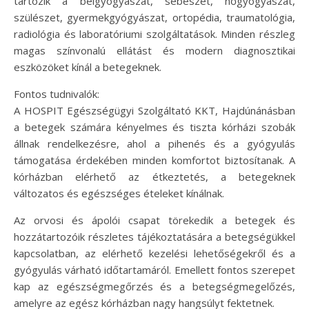
tartozik a belgyógyászat, sebészet, nőgyógyászat,
szülészet, gyermekgyógyászat, ortopédia, traumatológia,
radiológia és laboratóriumi szolgáltatások. Minden részleg
magas színvonalú ellátást és modern diagnosztikai
eszközöket kínál a betegeknek.
Fontos tudnivalók:
A HOSPIT Egészségügyi Szolgáltató KKT, Hajdúnánásban
a betegek számára kényelmes és tiszta kórházi szobák
állnak rendelkezésre, ahol a pihenés és a gyógyulás
támogatása érdekében minden komfortot biztosítanak. A
kórházban elérhető az étkeztetés, a betegeknek
változatos és egészséges ételeket kínálnak.
Az orvosi és ápolói csapat törekedik a betegek és
hozzátartozóik részletes tájékoztatására a betegségükkel
kapcsolatban, az elérhető kezelési lehetőségekről és a
gyógyulás várható időtartamáról. Emellett fontos szerepet
kap az egészségmegőrzés és a betegségmegelőzés,
amelyre az egész kórházban nagy hangsúlyt fektetnek.