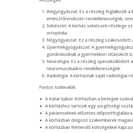
Belgyógyászat: Ez a részleg foglalkozik a
emésztőrendszeri rendellenességek, ves
Sebészet: A kórház sebészeti részlege szé
ortopédia.
Nőgyógyászat: Ez a részleg szakosodott a
Gyermekgyógyászat: A gyermekgyógyászat
gondoskodnak a gyermekkori oltásokról is
Neurológia: Ez a részleg specializálódott 
neuromuszkuláris rendellenességek.
Radiológia: A kórháznak saját radiológiai 
Fontos tudnivalók:
A Kátai Gábor Kórházban a betegek számára
A kórházhoz tartozik egy sürgősségi osztály
A pácienseknek előzetes időpontfoglalásra
A kórházban dolgozó szakemberek magasan 
A kórházban felmerülő költségekkel kapcso