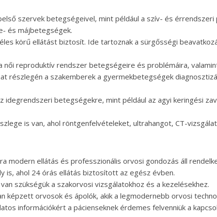
 belső szervek betegségeivel, mint például a szív- és érrendszeri
e- és májbetegségek.
les körű ellátást biztosít. Ide tartoznak a sürgősségi beavatkoz
 női reproduktív rendszer betegségeire és problémáira, valamin
 részlegén a szakemberek a gyermekbetegségek diagnosztizálás
.
az idegrendszeri betegségekre, mint például az agyi keringési zav
részlege is van, ahol röntgenfelvételeket, ultrahangot, CT-vizsgál
 modern ellátás és professzionális orvosi gondozás áll rendelk
 is, ahol 24 órás ellátás biztosított az egész évben.
 van szükségük a szakorvosi vizsgálatokhoz és a kezelésekhez.
képzett orvosok és ápolók, akik a legmodernebb orvosi technol
latos információkért a pácienseknek érdemes felvenniük a kapcsol