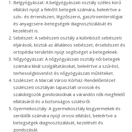
Belgyógyászat: A belgyógyászati osztály széles körű
ellátást nyújt a felnőtt betegek számára, beleértve a
szív- és érrendszeri, légzőszervi, gasztroenterológiai
és anyagcsere-betegségek diagnosztizálását és
kezelését is.
Sebészet: A sebészeti osztály a különböző sebészeti
eljárások, köztük az általános sebészet, érsebészet és
ortopédia területén nyújt segítséget a betegeknek.
Nőgyógyászat: A nőgyógyászati osztály női betegek
számára kínál szolgáltatásokat, beleértve a szűrést,
terhességkövetést és nőgyógyászati műtéteket.
Szülészet: A Marcali Városi Kórház-Rendelőintézet
szülészeti osztályán tapasztalt orvosok és
szakdolgozók gondoskodnak a várandós nők megfelelő
ellátásáról és a biztonságos szülésről.
Gyermekosztály: A gyermekosztály kisgyermekek és
serdülők számára nyújt orvosi ellátást, beleértve a
betegségek diagnosztizálását, kezelését és
gondozását.