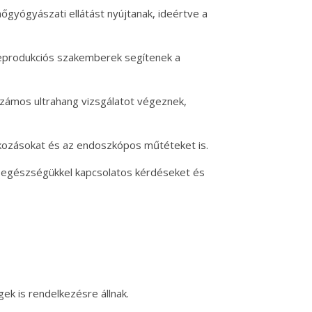
gyógyászati ellátást nyújtanak, ideértve a
reprodukciós szakemberek segítenek a
 számos ultrahang vizsgálatot végeznek,
kozásokat és az endoszkópos műtéteket is.
z egészségükkel kapcsolatos kérdéseket és
ek is rendelkezésre állnak.