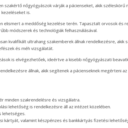
n szakértő nőgyógyászok várják a pácienseket, akik széleskörű nő
 kezeléseket is.
en elismert a meddőség kezelése terén. Tapasztalt orvosok és 
űbb módszerek és technológiák felhasználásával.
san kvalifikált ultrahang szakemberek állnak rendelkezésre, akik
efészek és méh vizsgálatát.
zások is elvégezhetőek, ideértve a kisebb nőgyógyászati beavat
rendelkezésre állnak, akik segítenek a pácienseknek megérteni a
ér minden szakrendelésre és vizsgálatra.
ási lehetőség is rendelkezésre áll az intézet közelében.
s lehetséges.
 kártyát, valamint készpénzes és bankkártyás fizetési lehetőség