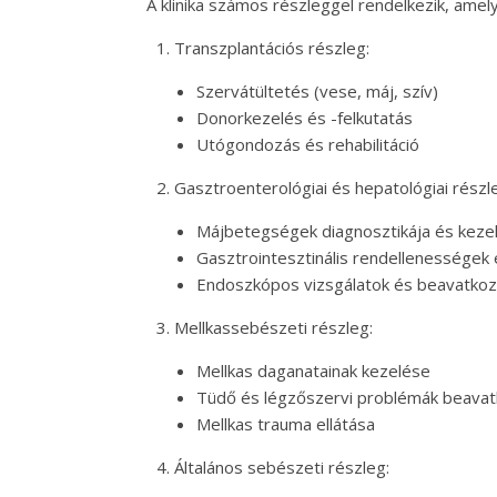
A klinika számos részleggel rendelkezik, amel
Transzplantációs részleg:
Szervátültetés (vese, máj, szív)
Donorkezelés és -felkutatás
Utógondozás és rehabilitáció
Gasztroenterológiai és hepatológiai részl
Májbetegségek diagnosztikája és keze
Gasztrointesztinális rendellenességek 
Endoszkópos vizsgálatok és beavatko
Mellkassebészeti részleg:
Mellkas daganatainak kezelése
Tüdő és légzőszervi problémák beavat
Mellkas trauma ellátása
Általános sebészeti részleg: