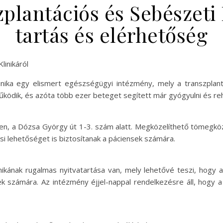
lantációs és Sebészeti 
tartás és elérhetőség
linikáról
nika egy elismert egészségügyi intézmény, mely a transzplan
működik, és azóta több ezer beteget segített már gyógyulni és reha
letben, a Dózsa György út 1-3. szám alatt. Megközelíthető tömeg
ási lehetőséget is biztosítanak a páciensek számára.
ikának rugalmas nyitvatartása van, mely lehetővé teszi, hogy az
ek számára. Az intézmény éjjel-nappal rendelkezésre áll, hogy 