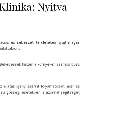
Klinika: Nyitva
tációs és sebészeti területeken nyújt magas
bilitálódni.
közlekedéssel, hiszen a környéken számos busz
 ellátás igény szerint folyamatosan, akár az
a sürgősségi esetekben is azonnal segítséget