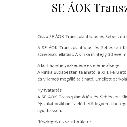
SE ÁOK Transzp
Cikk a SE ÁOK Transzplantációs és Sebészeti K
A SE ÁOK Transzplantációs és Sebészeti Kli
színvonalú ellátást. A klinika mintegy 30 éve 
A kórház elhelyezkedése és elérhetősége:
A klinika Budapesten található, a XIII. kerü
és villamos megálló található. Emellett parkol
Nyitvatartás:
A SE ÁOK Transzplantációs és Sebészeti Klin
éjszakai órákban is elérhető legyen a beteg
nyújthasson.
Részlegek és szakterületek: