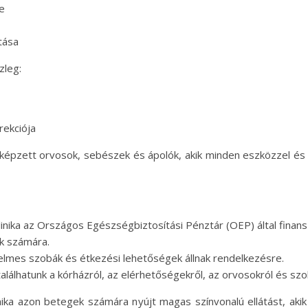
se
tása
zleg:
rekciója
pzett orvosok, sebészek és ápolók, akik minden eszközzel és 
inika az Országos Egészségbiztosítási Pénztár (OEP) által finan
ak számára.
mes szobák és étkezési lehetőségek állnak rendelkezésre.
találhatunk a kórházról, az elérhetőségekről, az orvosokról és szo
ika azon betegek számára nyújt magas színvonalú ellátást, akik