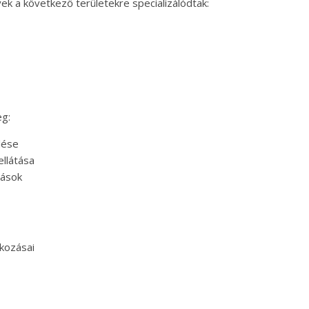
yek a következő területekre specializálódtak:
eg:
lése
ellátása
zások
kozásai