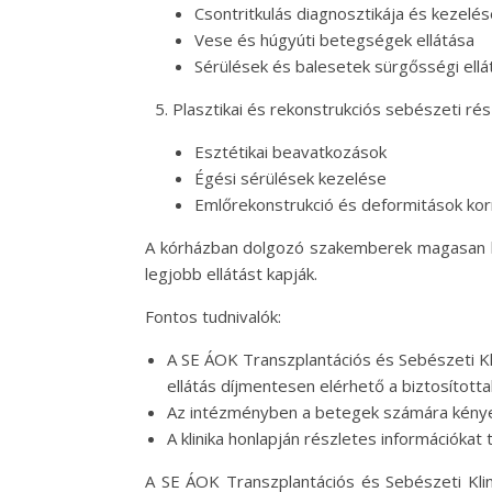
Csontritkulás diagnosztikája és kezelé
Vese és húgyúti betegségek ellátása
Sérülések és balesetek sürgősségi ellá
Plasztikai és rekonstrukciós sebészeti rés
Esztétikai beavatkozások
Égési sérülések kezelése
Emlőrekonstrukció és deformitások kor
A kórházban dolgozó szakemberek magasan ké
legjobb ellátást kapják.
Fontos tudnivalók:
A SE ÁOK Transzplantációs és Sebészeti Kl
ellátás díjmentesen elérhető a biztosított
Az intézményben a betegek számára kényel
A klinika honlapján részletes információkat 
A SE ÁOK Transzplantációs és Sebészeti Klin