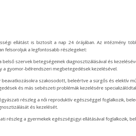
ségi ellátást is biztosít a nap 24 órájában. Az intézmény tö
an felsoroljuk a legfontosabb részlegeket:
 belső szervek betegségeinek diagnosztizálásával és kezelésével 
gy a gyomor-bélrendszeri megbetegedések kezelésével.
v beavatkozásokra szakosodott, beleértve a sürgős és elektív m
gedések és más sebészeti problémák kezelésére specializálódta
gyászati részleg a női reproduktív egészséggel foglalkozik, bel
nosztizálását és kezelését.
 részleg a gyermekek egészségügyi ellátásával foglalkozik, be