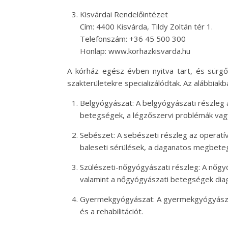
Kisvárdai Rendelőintézet
Cím: 4400 Kisvárda, Tildy Zoltán tér 1.
Telefonszám: +36 45 500 300
Honlap: www.korhazkisvarda.hu
A kórház egész évben nyitva tart, és sürgős
szakterületekre specializálódtak. Az alábbiakb
Belgyógyászat: A belgyógyászati részleg a
betegségek, a légzőszervi problémák va
Sebészet: A sebészeti részleg az operatí
baleseti sérülések, a daganatos megbete
Szülészeti-nőgyógyászati részleg: A nőgyó
valamint a nőgyógyászati betegségek diag
Gyermekgyógyászat: A gyermekgyógyászati
és a rehabilitációt.