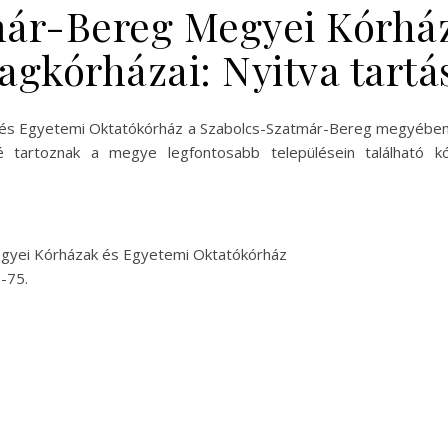
ár-Bereg Megyei Kórhá
agkórházai: Nyitva tartá
és Egyetemi Oktatókórház a Szabolcs-Szatmár-Bereg megyében t
é tartoznak a megye legfontosabb településein található k
gyei Kórházak és Egyetemi Oktatókórház
-75.