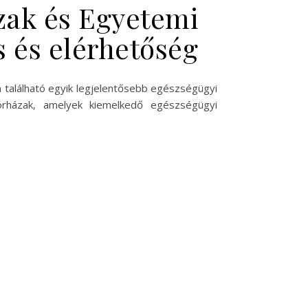
zak és Egyetemi
s és elérhetőség
alálható egyik legjelentősebb egészségügyi
órházak, amelyek kiemelkedő egészségügyi