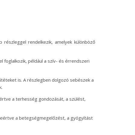
bb részleggel rendelkezik, amelyek különböző
foglalkozik, például a szív- és érrendszeri
űtéteket is. A részlegben dolgozó sebészek a
k.
eértve a terhesség gondozását, a szülést,
leértve a betegségmegelőzést, a gyógyítást