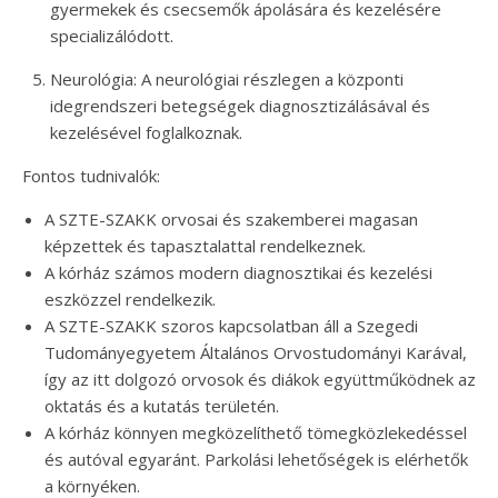
gyermekek és csecsemők ápolására és kezelésére
specializálódott.
Neurológia: A neurológiai részlegen a központi
idegrendszeri betegségek diagnosztizálásával és
kezelésével foglalkoznak.
Fontos tudnivalók:
A SZTE-SZAKK orvosai és szakemberei magasan
képzettek és tapasztalattal rendelkeznek.
A kórház számos modern diagnosztikai és kezelési
eszközzel rendelkezik.
A SZTE-SZAKK szoros kapcsolatban áll a Szegedi
Tudományegyetem Általános Orvostudományi Karával,
így az itt dolgozó orvosok és diákok együttműködnek az
oktatás és a kutatás területén.
A kórház könnyen megközelíthető tömegközlekedéssel
és autóval egyaránt. Parkolási lehetőségek is elérhetők
a környéken.