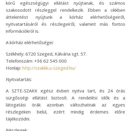
körű egészségügyi ellátást nyújtanak, és számos
szakosodott részleggel rendelkezik. Ebben a cikkben
áttekintést nyújtunk a kórház elérhetőségeiről,
nyitvatartásáról és részlegeiről, valamint más fontos
információkról is.
A kórház elérhetőségei:
Székhely: 6720 Szeged, Kálvária sgt. 57.
Telefonszám: +36 62 545 000
Honlap:
http://szakkk.u-szeged.hu/
Nyitvatartás:
A SZTE-SZAKK egész évben nyitva tart, és 24 órás
sürgősségi ellátást biztosít. A rendelési idők és a
látogatási órák azonban változhatnak az egyes
részlegeken belül, ezért mindig érdemes előre
tájékozódni.
Részlegek: