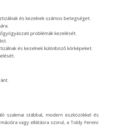
sztizálnak és kezelnek számos betegséget.
ára.
nőgyógyászati problémák kezelését.
ást.
ztizálnak és kezelnek különböző kórképeket.
elését.
ánt.
áló szakmai stábbal, modern eszközökkel és
mációra vagy ellátásra szorul, a Toldy Ferenc