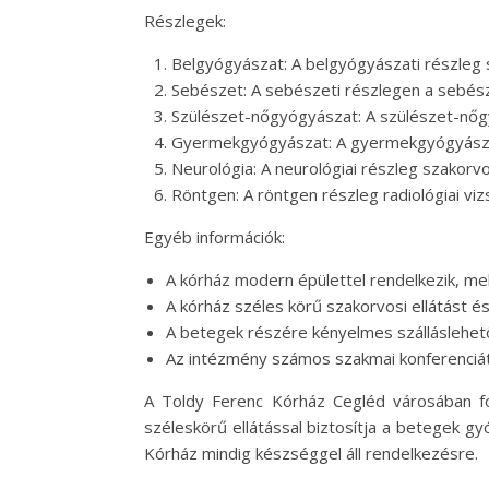
Részlegek:
Belgyógyászat: A belgyógyászati részleg 
Sebészet: A sebészeti részlegen a sebés
Szülészet-nőgyógyászat: A szülészet-nőg
Gyermekgyógyászat: A gyermekgyógyászati 
Neurológia: A neurológiai részleg szakorv
Röntgen: A röntgen részleg radiológiai vi
Egyéb információk:
A kórház modern épülettel rendelkezik, m
A kórház széles körű szakorvosi ellátást 
A betegek részére kényelmes szálláslehető
Az intézmény számos szakmai konferenciá
A Toldy Ferenc Kórház Cegléd városában fo
széleskörű ellátással biztosítja a betegek g
Kórház mindig készséggel áll rendelkezésre.