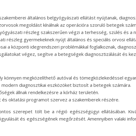
szakemberei általános belgyógyászati ellátást nyújtanak, diagno
zorvosok megoldást kínálnak az operációra szoruló betegek szám
yógyászati részleg szakszerűen végzi a terhesség, szülés és a 
részleg gyermekeknek nyújt általános és speciális orvosi ellát
osai a központi idegrendszeri problémákkal foglalkoznak, diagnos
zsgálatokat végez, segítve a betegségek diagnosztizálását és kez
ely könnyen megközelíthető autóval és tömegközlekedéssel egyar
és modern diagnosztikai eszközöket biztosít a betegek számára.
ségek állnak rendelkezésre a kórház területén.
t és oktatási programot szervez a szakemberek részére.
ntos szerepet tölt be a régió egészségügyi ellátásában. Kiv
yógyulását és egészségének megőrzését. Amennyiben valaki infor