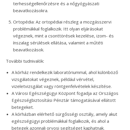
terhességellenőrzésre és a nőgyógyászati
beavatkozásokra.
Ortopédia: Az ortopédiai részleg a mozgásszervi
problémákkal foglalkozik. Itt olyan eljárásokat
végeznek, mint a csonttörések kezelése, izom- és
ínszalag sérülések ellátása, valamint a műtéti
beavatkozások.
További tudnivalók:
A kórház rendelkezik laboratóriummal, ahol különböző
vizsgálatokat végeznek, például vérvétel,
vizeletvizsgálat vagy röntgenfelvételek készítése.
A Városi Egészségügyi Központ fogadja az Országos
Egészségbiztosítási Pénztár támogatásával ellátott
betegeket.
A kórházban elérhető sürgősségi osztály, amely akut
egészségügyi problémákkal foglalkozik, és ahol a
betegek azonnali orvosi segítséget kaphatnak.