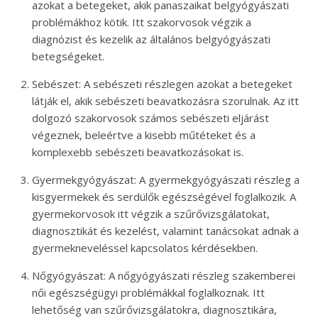
azokat a betegeket, akik panaszaikat belgyógyászati
problémákhoz kötik. Itt szakorvosok végzik a
diagnózist és kezelik az általános belgyógyászati
betegségeket.
Sebészet: A sebészeti részlegen azokat a betegeket
látják el, akik sebészeti beavatkozásra szorulnak. Az itt
dolgozó szakorvosok számos sebészeti eljárást
végeznek, beleértve a kisebb műtéteket és a
komplexebb sebészeti beavatkozásokat is.
Gyermekgyógyászat: A gyermekgyógyászati részleg a
kisgyermekek és serdülők egészségével foglalkozik. A
gyermekorvosok itt végzik a szűrővizsgálatokat,
diagnosztikát és kezelést, valamint tanácsokat adnak a
gyermekneveléssel kapcsolatos kérdésekben.
Nőgyógyászat: A nőgyógyászati részleg szakemberei
női egészségügyi problémákkal foglalkoznak. Itt
lehetőség van szűrővizsgálatokra, diagnosztikára,