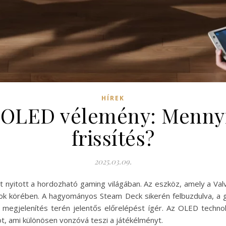
HÍREK
OLED vélemény: Mennyi
frissítés?
2025.03.09.
yitott a hordozható gaming világában. Az eszköz, amely a Valve 
sok körében. A hagyományos Steam Deck sikerén felbuzdulva, a 
pi megjelenítés terén jelentős előrelépést ígér. Az OLED techno
, ami különösen vonzóvá teszi a játékélményt.