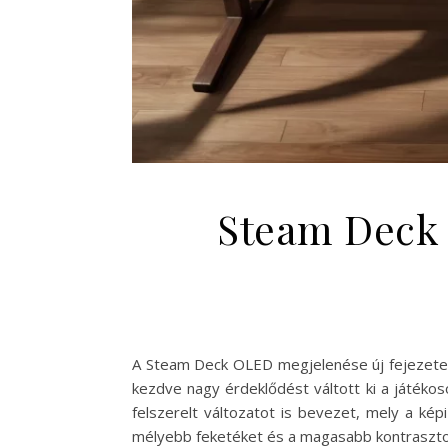
Steam Deck 
A Steam Deck OLED megjelenése új fejezetet n
kezdve nagy érdeklődést váltott ki a játéko
felszerelt változatot is bevezet, mely a ké
mélyebb feketéket és a magasabb kontrasztot