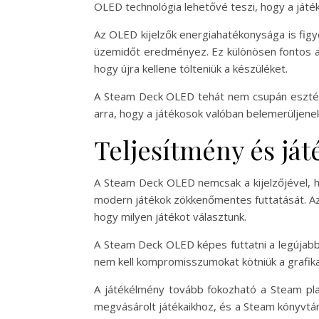
OLED technológia lehetővé teszi, hogy a játék
Az OLED kijelzők energiahatékonysága is figy
üzemidőt eredményez. Ez különösen fontos a m
hogy újra kellene tölteniük a készüléket.
A Steam Deck OLED tehát nem csupán esztétik
arra, hogy a játékosok valóban belemerüljenek
Teljesítmény és já
A Steam Deck OLED nemcsak a kijelzőjével, ha
modern játékok zökkenőmentes futtatását. Az A
hogy milyen játékot választunk.
A Steam Deck OLED képes futtatni a legújabb
nem kell kompromisszumokat kötniük a grafikai
A játékélmény tovább fokozható a Steam pla
megvásárolt játékaikhoz, és a Steam könyvtáru