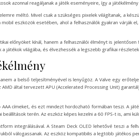
osok azonnal reagáljanak a játék eseményeire, így a játékélmény 
elemre méltó. Mivel csak a szükséges pixelek világítanak, a kész
obil eszközök esetében, ahol a felhasználók gyakran várják el,
ai előnyöket kínál, hanem a felhasználói élményt is jelentősen
 a játékok világába, és élvezhessék a legszebb grafikai részletek
tékélmény
nem a belső teljesítményével is lenyűgöz. A Valve egy erőtelje
MD által tervezett APU (Accelerated Processing Unit) garantálja
 AAA címeket, és ezt mindezt hordozható formában teszi. A ját
 beállítások terén. Az eszköz képes kezelni a 60 FPS-t is, ami k
tform integrálásával. A Steam Deck OLED lehetővé teszi a fel
kból válogassanak. Az eszköz kompatibilis a legtöbb játékos perifé