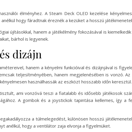
felhasználói élményhez. A Steam Deck OLED kezelése kényelmes
t, anélkül hogy fáradtnak éreznék a kezüket a hosszú játékmenete
ai újításokkal, hanem a játékélmény fokozásával is kiemelkedik 
ikat, bárhol is legyenek.
és dizájn
tereivel, hanem a kényelmi funkcióival és dizájnjával is figyele
nemcsak teljesítményében, hanem megjelenésében is vonzó. Az 
k kényelmesen használhassák az eszközt hosszabb időn keresztül.
isztult, ami vonzóvá teszi a fiatalabb és idősebb játékosok sz
ágához. A gombok és a joystickok tapintása kellemes, így a fel
megakadályozza a túlmelegedést, különösen hosszú játékmenetek so
t anélkül, hogy a ventilátor zaja elvonja a figyelmüket.