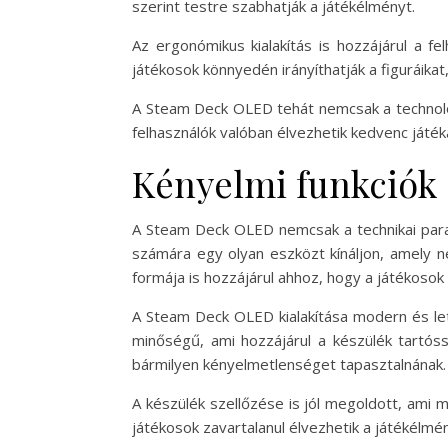
szerint testre szabhatják a játékélményt.
Az ergonómikus kialakítás is hozzájárul a 
játékosok könnyedén irányíthatják a figuráika
A Steam Deck OLED tehát nemcsak a technológi
felhasználók valóban élvezhetik kedvenc játéka
Kényelmi funkciók 
A Steam Deck OLED nemcsak a technikai paramé
számára egy olyan eszközt kínáljon, amely 
formája is hozzájárul ahhoz, hogy a játékoso
A Steam Deck OLED kialakítása modern és let
minőségű, ami hozzájárul a készülék tartóss
bármilyen kényelmetlenséget tapasztalnának.
A készülék szellőzése is jól megoldott, ami 
játékosok zavartalanul élvezhetik a játékélmény