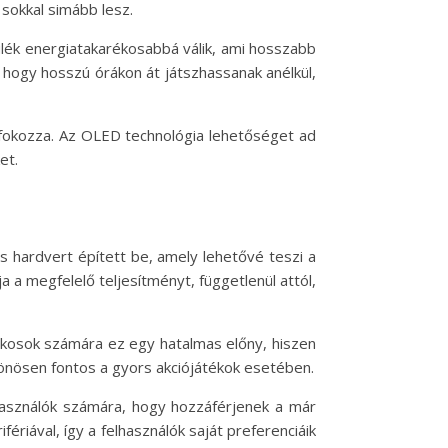
sokkal simább lesz.
ülék energiatakarékosabbá válik, ami hosszabb
 hogy hosszú órákon át játszhassanak anélkül,
 fokozza. Az OLED technológia lehetőséget ad
et.
s hardvert épített be, amely lehetővé teszi a
 a megfelelő teljesítményt, függetlenül attól,
ékosok számára ez egy hatalmas előny, hiszen
ülönösen fontos a gyors akciójátékok esetében.
használók számára, hogy hozzáférjenek a már
riával, így a felhasználók saját preferenciáik