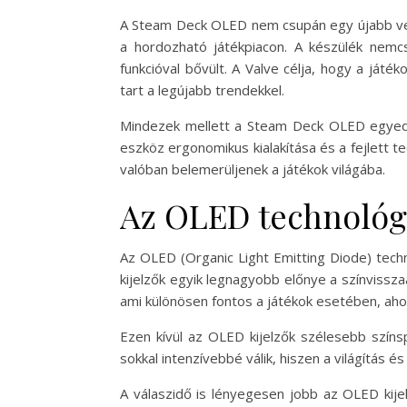
A Steam Deck OLED nem csupán egy újabb verz
a hordozható játékpiacon. A készülék nemcs
funkcióval bővült. A Valve célja, hogy a já
tart a legújabb trendekkel.
Mindezek mellett a Steam Deck OLED egyedül
eszköz ergonomikus kialakítása és a fejlett t
valóban belemerüljenek a játékok világába.
Az OLED technológi
Az OLED (Organic Light Emitting Diode) tech
kijelzők egyik legnagyobb előnye a színvissz
ami különösen fontos a játékok esetében, aho
Ezen kívül az OLED kijelzők szélesebb színs
sokkal intenzívebbé válik, hiszen a világítás 
A válaszidő is lényegesen jobb az OLED kije