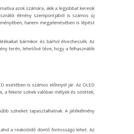
atíva azok számára, akik a legjobbat keresik
használói élmény szempontjából is számos új
esítményében, hanem megjelenésében is lépést
tékaikat bármikor és bárhol élvezhessék. Az
mény terén, lehetővé téve, hogy a felhasználók
LED esetében is számos előnnyel jár. Az OLED
i, a fekete színek valóban mélyek és sötétek,
hűbb színeket tapasztalhatnak. A játékélmény
ahol a reakcióidő döntő fontosságú lehet. Az