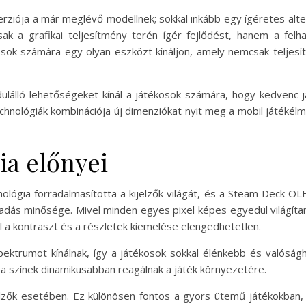
iója a már meglévő modellnek; sokkal inkább egy ígéretes altern
ak a grafikai teljesítmény terén ígér fejlődést, hanem a fel
tékosok számára egy olyan eszközt kínáljon, amely nemcsak telj
álló lehetőségeket kínál a játékosok számára, hogy kedvenc já
echnológiák kombinációja új dimenziókat nyit meg a mobil játékél
a előnyei
nológia forradalmasította a kijelzők világát, és a Steam Deck O
aadás minősége. Mivel minden egyes pixel képes egyedül világítan
l a kontraszt és a részletek kiemelése elengedhetetlen.
pektrumot kínálnak, így a játékosok sokkal élénkebb és valóság
és a színek dinamikusabban reagálnak a játék környezetére.
lzők esetében. Ez különösen fontos a gyors ütemű játékokban, 