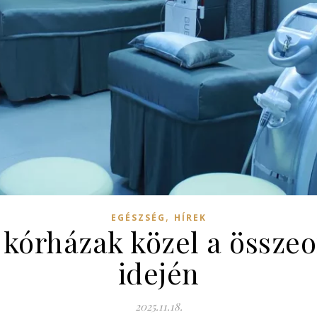
,
EGÉSZSÉG
HÍREK
 kórházak közel a össze
idején
2025.11.18.