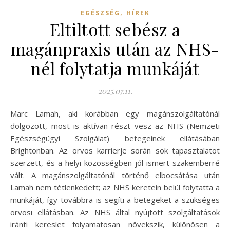
,
EGÉSZSÉG
HÍREK
Eltiltott sebész a
magánpraxis után az NHS-
nél folytatja munkáját
2025.07.11.
Marc Lamah, aki korábban egy magánszolgáltatónál
dolgozott, most is aktívan részt vesz az NHS (Nemzeti
Egészségügyi Szolgálat) betegeinek ellátásában
Brightonban. Az orvos karrierje során sok tapasztalatot
szerzett, és a helyi közösségben jól ismert szakemberré
vált. A magánszolgáltatónál történő elbocsátása után
Lamah nem tétlenkedett; az NHS keretein belül folytatta a
munkáját, így továbbra is segíti a betegeket a szükséges
orvosi ellátásban. Az NHS által nyújtott szolgáltatások
iránti kereslet folyamatosan növekszik, különösen a