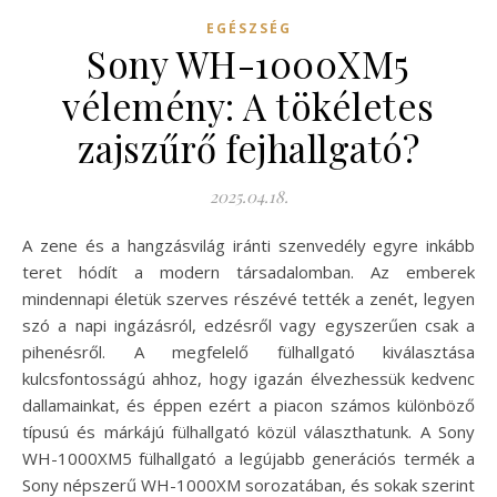
EGÉSZSÉG
Sony WH-1000XM5
vélemény: A tökéletes
zajszűrő fejhallgató?
2025.04.18.
A zene és a hangzásvilág iránti szenvedély egyre inkább
teret hódít a modern társadalomban. Az emberek
mindennapi életük szerves részévé tették a zenét, legyen
szó a napi ingázásról, edzésről vagy egyszerűen csak a
pihenésről. A megfelelő fülhallgató kiválasztása
kulcsfontosságú ahhoz, hogy igazán élvezhessük kedvenc
dallamainkat, és éppen ezért a piacon számos különböző
típusú és márkájú fülhallgató közül választhatunk. A Sony
WH-1000XM5 fülhallgató a legújabb generációs termék a
Sony népszerű WH-1000XM sorozatában, és sokak szerint