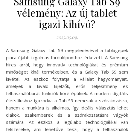
Samsung Galaxy Tab S9
vélemény: Az új tablet
igazi kihívó?
2025.05.09.
A Samsung Galaxy Tab S9 megjelenésével a táblagépek
piaca újabb izgalmas fordulóponthoz érkezett. A Samsung
híres arról, hogy innovatív technológiákat és prémium
minőséget kínál termékeiben, és a Galaxy Tab S9 sem
kivétel. Az eszköz folytatja a vállalat hagyományait,
amelyek a kiváló kijelzők, erős teljesítmény és
felhasználóbarát funkciók köré épülnek. A modern digitális
életstílushoz igazodva a Tab S9 nemcsak a szórakozásra,
hanem a munkára is alkalmas, így ideális választás lehet
diákok, szakemberek és a szórakoztatásra vágyók
számára. Az eszköz a legújabb technológiákkal van
felszerelve, ami lehetővé teszi, hogy a felhasználók