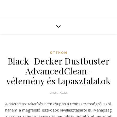
OTTHON
Black+Decker Dustbuster
AdvancedClean+
vélemény és tapasztalatok
2025.07.22.
A háztartási takarítás nem csupán a rendszerességről szól,
hanem a megfelelő eszközök kiválasztásáról is. Manapság
a piacon számos innovatív megoldás érhető el, amelyek