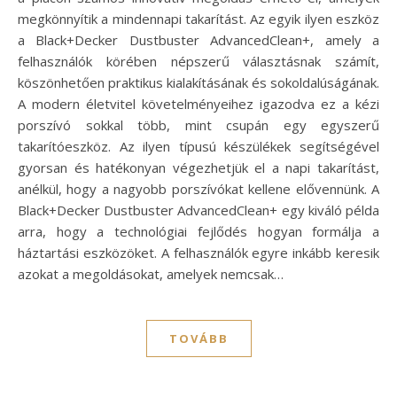
megkönnyítik a mindennapi takarítást. Az egyik ilyen eszköz
a Black+Decker Dustbuster AdvancedClean+, amely a
felhasználók körében népszerű választásnak számít,
köszönhetően praktikus kialakításának és sokoldalúságának.
A modern életvitel követelményeihez igazodva ez a kézi
porszívó sokkal több, mint csupán egy egyszerű
takarítóeszköz. Az ilyen típusú készülékek segítségével
gyorsan és hatékonyan végezhetjük el a napi takarítást,
anélkül, hogy a nagyobb porszívókat kellene elővennünk. A
Black+Decker Dustbuster AdvancedClean+ egy kiváló példa
arra, hogy a technológiai fejlődés hogyan formálja a
háztartási eszközöket. A felhasználók egyre inkább keresik
azokat a megoldásokat, amelyek nemcsak…
TOVÁBB