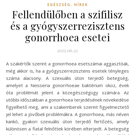
,
EGÉSZSÉG
HÍREK
Fellendülőben a szifilisz
és a gyógyszerrezisztens
gonorrhoea esetei
2025.06.22.
A szakértők szerint a gonorrhoea esetszámai aggasztóak,
még akkor is, ha a gyógyszerrezisztens esetek tényleges
száma alacsony. A szexuális úton terjedő betegség,
amelyet a Neisseria gonorrhoeae baktérium okoz, évek
óta problémát jelent a közegészségügy számára. Az
utóbbi időszakban a gonorrhoea terjedésének növekedése
figyelhető meg, ami a szakemberek szerint figyelmeztető
jel lehet a jövőbeli problémákra. A gonorrhoea, más néven
kankó, gyakori szexuális úton terjedő fertőzés, amely
különösen a fiatal felnőttek körében elterjedt. A betegség