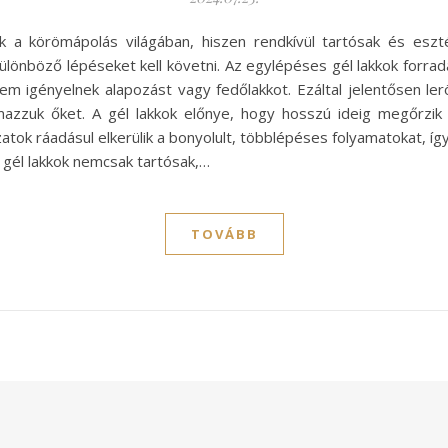
a körömápolás világában, hiszen rendkívül tartósak és eszté
ülönböző lépéseket kell követni. Az egylépéses gél lakkok forra
m igényelnek alapozást vagy fedőlakkot. Ezáltal jelentősen ler
azzuk őket. A gél lakkok előnye, hogy hosszú ideig megőrzik 
tok ráadásul elkerülik a bonyolult, többlépéses folyamatokat, így 
 gél lakkok nemcsak tartósak,…
TOVÁBB