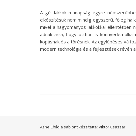
A gél lakkok manapság egyre népszerűbbek 
elkészítésük nem mindig egyszerű, főleg ha k
mivel a hagyományos lakkokkal ellentétben ne
adnak arra, hogy otthon is könnyedén alkalm
kopásnak és a törésnek. Az egylépéses változa
modern technológia és a fejlesztések révén a
Ashe Child a sablont készítette:
Viktor Csaszar.