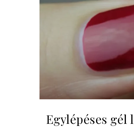
Egylépéses gél 