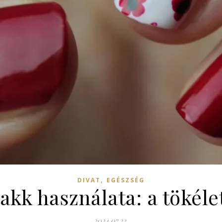
,
DIVAT
EGÉSZSÉG
lakk használata: a tökéle
2024.07.23.