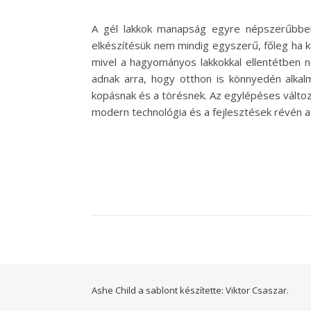
A gél lakkok manapság egyre népszerűbbek 
elkészítésük nem mindig egyszerű, főleg ha k
mivel a hagyományos lakkokkal ellentétben ne
adnak arra, hogy otthon is könnyedén alkalm
kopásnak és a törésnek. Az egylépéses változa
modern technológia és a fejlesztések révén a
Ashe Child a sablont készítette:
Viktor Csaszar.