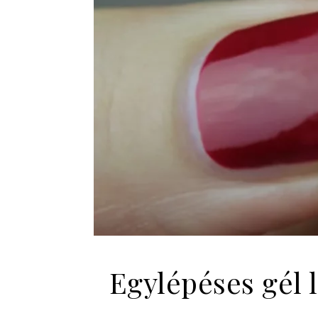
Egylépéses gél 