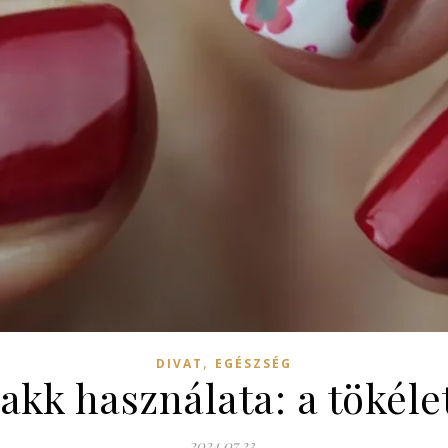
,
DIVAT
EGÉSZSÉG
lakk használata: a tökéle
2024.07.23.