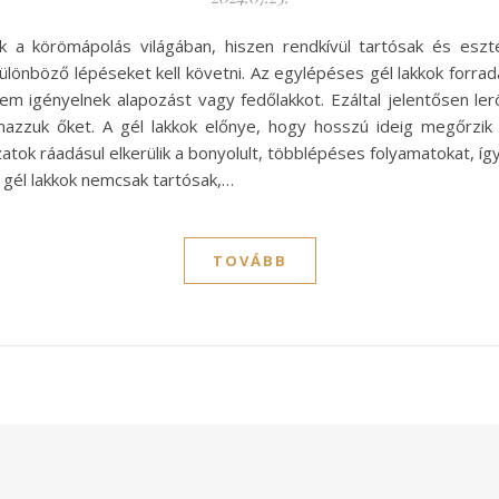
a körömápolás világában, hiszen rendkívül tartósak és eszté
ülönböző lépéseket kell követni. Az egylépéses gél lakkok forra
m igényelnek alapozást vagy fedőlakkot. Ezáltal jelentősen ler
azzuk őket. A gél lakkok előnye, hogy hosszú ideig megőrzik 
tok ráadásul elkerülik a bonyolult, többlépéses folyamatokat, így 
 gél lakkok nemcsak tartósak,…
TOVÁBB