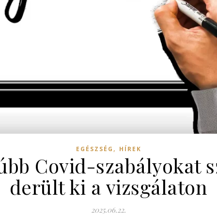
,
EGÉSZSÉG
HÍREK
úbb Covid-szabályokat sz
derült ki a vizsgálaton
2025.06.22.