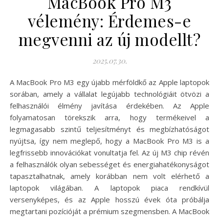
MacBook Pro M3
vélemény: Érdemes-e
megvenni az új modellt?
2025.07.30.
A MacBook Pro M3 egy újabb mérföldkő az Apple laptopok
sorában, amely a vállalat legújabb technológiáit ötvözi a
felhasználói élmény javítása érdekében. Az Apple
folyamatosan törekszik arra, hogy termékeivel a
legmagasabb szintű teljesítményt és megbízhatóságot
nyújtsa, így nem meglepő, hogy a MacBook Pro M3 is a
legfrissebb innovációkat vonultatja fel. Az új M3 chip révén
a felhasználók olyan sebességet és energiahatékonyságot
tapasztalhatnak, amely korábban nem volt elérhető a
laptopok világában. A laptopok piaca rendkívül
versenyképes, és az Apple hosszú évek óta próbálja
megtartani pozícióját a prémium szegmensben. A MacBook